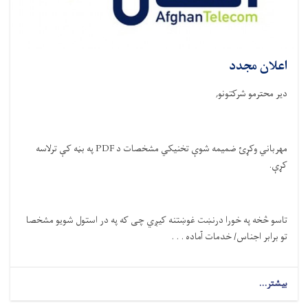
اعلان مجدد
دیر محترمو شرکتونو
,
مهرباني وکړئ ضمیمه شوې تخنيکي مشخصات د
PDF
په بڼه کې ترلاسه
کړې
.
تاسو څخه په خورا
درنښت
غوښتنه کیږي چی که په در استول شویو مشخصا
تو برابر اجناس/ خدمات آماده . . .
بیشتر...