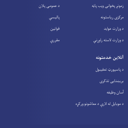
زمونږ پخوانۍ ویب پاڼه
د عمومی پلان
مرکزی ریاستونه
پالیسې
د وزارت عواید
قوانین
د وزارت لاسته راوړنې
مقررې
آنلاین خدمتونه
د پاسپورټ تعقیبول
بریښنایی تذکری
آسان وظیفه
د موبایل له لارې د معاشونو ورکړه