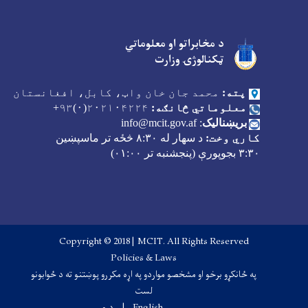
د مخابراتو او معلوماتي
Facebook
Youtube
Twitter
ټکنالوژۍ وزارت
پته:
محمد جان خان واټ، کابل، افغانستان
معلوماتي څانګه:
۲۰۲۱۰۴۲۲۴(۰)۹۳+
بریښنالیک
:
info@mcit.gov.af
کاري وخت:
د سهار له
۸:۳۰
څځه تر ماسپښین
۳:۳۰
بجوپورې (پنجشنبه تر
۰۱:۰۰)
Copyright © 2018 | MCIT. All Rights Reserved
Footer menu
Policies & Laws
په ځانکړو برخو او مشخصو مواردو په اړه مکررو پوښتنو ته د ځوابونو
لست
English
دری