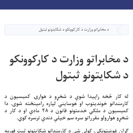
Toggle navigation
Skip
to
main
د مخابراتو وزارت د کارکوونکو د شکایتونو ثبتول
کورپاڼه
content
د مخابراتو وزارت د کارکوونکو
د شکایتونو ثبتول
له کار څخه راپیدا شوې د شخړو د هوارۍ کمیسیون د
کارمندانو خوندیتوب او هوساینې لپاره رامینځته شوی. دا
کمیسیون د ملکي خدمتونو قانون د ۲۸ مادې او د کار د
شخړو هوارولو مقرراتو سره سم خپلې دندې ترسره کوي.
ګران غوښتونکي، کولی شي د کارمندانو شکایتونو ثبت فورمه