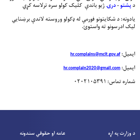
د
پشتو
-
درۍ
ژبو باندې کلیک کولو سره ترلاسه کړي
یادونه: د شکایتونو فورمې له ډکولو وروسته لاندې برښنایي
لیک ادرسونو ته واستوئ.
ایمیل:
hr.complains@mcit.gov.af
ایمیل:
hr.complain2020@gmail.com
شماره تماس: ۰۲۰۲۱۰۵۳۹۱
د وزارت په اړه
عامه او حقوقي سندونه