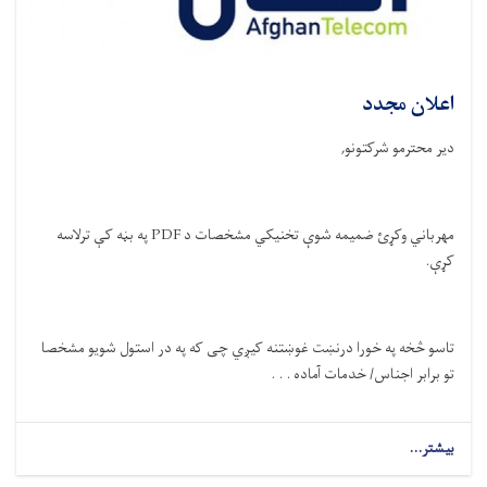
اعلان مجدد
دیر محترمو شرکتونو
,
مهرباني وکړئ ضمیمه شوې تخنيکي مشخصات د
PDF
په بڼه کې ترلاسه
کړې
.
تاسو څخه په خورا
درنښت
غوښتنه کیږي چی که په در استول شویو مشخصا
تو برابر اجناس/ خدمات آماده . . .
بیشتر...