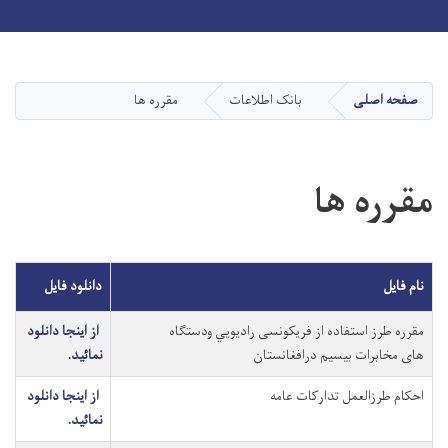
Toggle navigation
Skip
to
main
صفحه اصلی
بانک اطلاعات
مقرره ها
content
مقرره ها
نام فایل
دانلود فایل
مقرره طرز استفاده از فريکونسی راديويي ودستگاه
از اینجا دانلود
های مخابرات بيسيم درافغانستان
نمائید.
احکام طرزالعمل تدارکات عامه
از اینجا دانلود
نمائید.