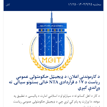
سه‌شنبه ۱۴۰۴/۹/۲۵ - ۱۶:۲۵
کابل
د کارموندنې اعلان: د ډیجیټل حکومتولۍ عمومي
ریاست د ۱۷ د قراردادی NTA خالی بستونو سیالۍ ته
وړاندې کېږي
د کار د اهل کسانو ته د سپارلو او د اسلامي امارت د پالیسۍ د تطبیق په
موخه، دا وزارت په پام کې لري چې د ډیجیټل حکومتولۍ عمومي ریاست