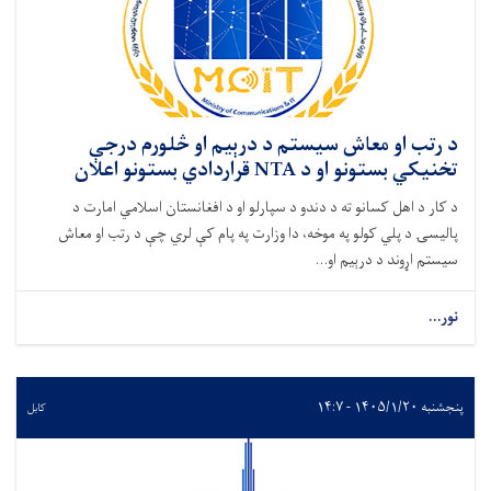
د رتب او معاش سیستم د درېیم او څلورم درجې
تخنیکي بستونو او د NTA قراردادي بستونو اعلان
د کار د اهل کسانو ته د دندو د سپارلو او د افغانستان اسلامي امارت د
پالیسۍ د پلي کولو په موخه، دا وزارت په پام کې لري چې د رتب او معاش
سیستم اړوند د درېیم او...
نور...
پنجشنبه ۱۴۰۵/۱/۲۰ - ۱۴:۷
کابل