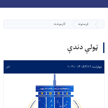
Toggle navigation
Skip
to
main
فرصتونه
کارموندنه
کورپاڼه
content
ټولې دندې
چهارشنبه ۱۴۰۵/۲/۱۶ - ۱۰:۲۱
کابل