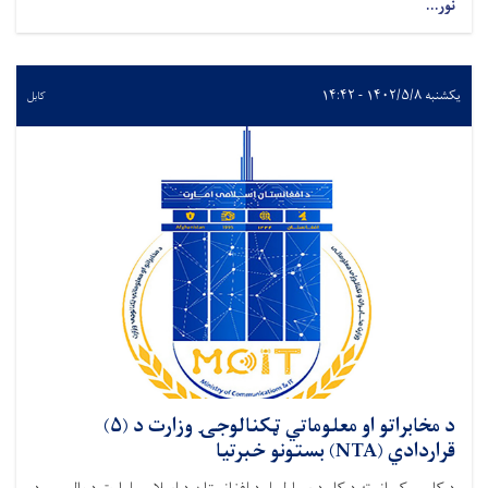
نور...
یکشنبه ۱۴۰۲/۵/۸ - ۱۴:۴۲
کابل
د مخابراتو او معلوماتي ټکنالوجۍ وزارت د (۵)
قراردادي (NTA) بستونو خبرتیا