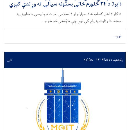
(اپرا) د ۲۴ څلورم خالی بستونه سیالۍ ته وړاندې کېږي
د کار د اهل کسانو ته د سپارلو او د اسلامي امارت د پالیسۍ د تطبیق په
موخه، دا وزارت په پام کې لري چې د پُستي خدمتونو...
نور...
یکشنبه ۱۴۰۴/۸/۱۱ - ۱۷:۵۸
کابل