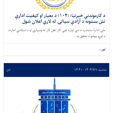
د کارموندنې خبرتیا: (۱۰۴) د معیار او کیفیت ادارې
تش بستونه د آزادې سیالۍ له لارې اعلان شول
ملي ادارۀ ستندرد د دې لپاره چې کار اهل کار ته وسپاري او د اسلامي امارت
د لوړو موخو د تحقق په...
نور...
سه‌شنبه ۱۴۰۴/۷/۱ - ۱۳:۴۱
کابل