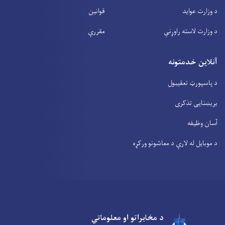
د وزارت عواید
قوانین
د وزارت لاسته راوړنې
مقررې
آنلاین خدمتونه
د پاسپورټ تعقیبول
بریښنایی تذکری
آسان وظیفه
د موبایل له لارې د معاشونو ورکړه
د مخابراتو او معلوماتي
Facebook
Youtube
Twitter