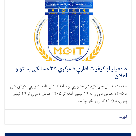
د معیار او کیفیت ادارې د مرکزي ۳۵ مسلکي بستونو
اعلان
هغه متقاضیان چې لازم شرایط ولري او د افغانستان تابعیت ولري، کولای شي
د ۱۴۰۵ هـ ش د وږي له ۱۶ نېټې څخه تر ۱۴۰۵ هـ ش د وږي تر ۲۶ نېټې
پورې، د (۱۰) کاري ورځو لپاره...
نور...