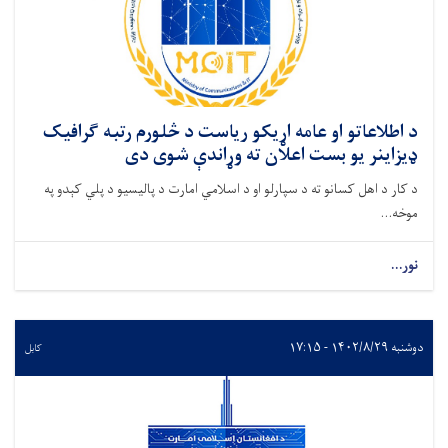
د اطلاعاتو او عامه اړیکو ریاست د څلورم رتبه ګرافیک
ډیزاینر یو بست اعلان ته وړاندې شوی دی
د کار د اهل کسانو ته د سپارلو او د اسلامي امارت د پالیسیو د پلي کېدو په
موخه...
نور...
دوشنبه ۱۴۰۲/۸/۲۹ - ۱۷:۱۵
کابل