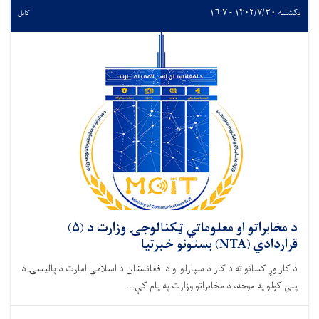
یکشنبه ۱۴۰۲/۷/۳۰ - ۱۶:۷
کابل
د مخابراتو او معلوماتي ټکنالوجۍ وزارت د (۵)
قراردادي (NTA) بستونو خبرتیا
د کار وړ کسانو ته د کار د سپارلو او د افغانستان د اسلامي امارت د پالیسۍ د
پلي کولو په موخه، د مخابراتو وزارت په پام کې...