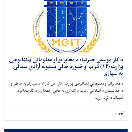
د کار موندنې خبرتیا: د مخابراتو او معلوماتي ټکنالوجۍ
وزارت (۱۴) دریم او څلورم خالي بستونه آزادې سیالۍ
ته سپاري
د مخابراتو او معلوماتي ټکنالوجۍ وزارت، کار اهل کار ته د سپارلو په خاطر او
د افغانستان د اسلامي امارت د تګلارې له مخې، همدا راز د کارمندانو د
تعیناتو د کړنلارې...
نور...