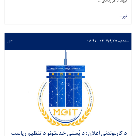
اړوند د قراردادی...
نور...
سه‌شنبه ۱۴۰۴/۹/۲۵ - ۱۵:۴۲
کابل
د کارموندنې اعلان: د پُستي خدمتونو د تنظیم ریاست