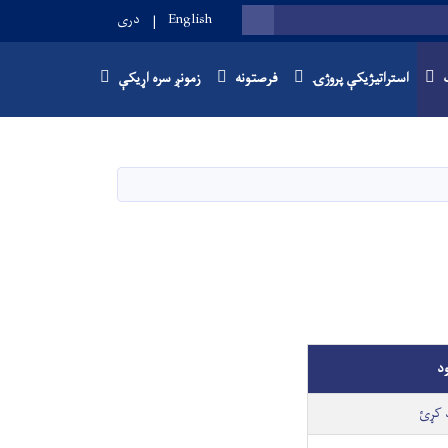
English
دری
SEARCH
استراتیژیکې پروژۍ
فرصتونه
زمونږ سره اړیکې
ود
د کړئ