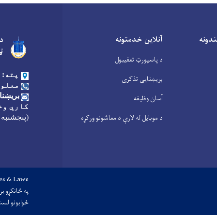
ندونه
آنلاین خدمتونه
د 
ټ
د پاسپورټ تعقیبول
پته:
بریښنایی تذکری
معلوم
بریښنا
آسان وظیفه
کاري وخ
د موبایل له لارې د معاشونو ورکړه
(پنجشنبه 
Footer menu
ies & Laws
په ځانکړو بر
ځوابونو لس