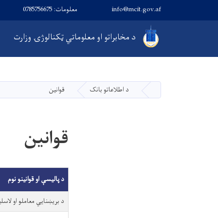
info@mcit.gov.af
معلومات: 0785756675
Main navigation
د مخابراتو او معلوماتي ټکنالوژۍ وزارت
د اطلاعاتو بانک
قوانین
کورپاڼه
قوانین
د پالیسې او قوانینو نوم
د بریښنايي معاملو او لاس