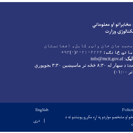
مخابراتو او معلوماتي
Facebook
Youtube
Twitter
کنالوژۍ وزارت
محمد جان خان واټ، کابل، افغانستان
اتي څانګه:
۲۰۲۱۰۴۲۲۴(۰)۹۳+
لیک
:
info@mcit.gov.af
ت:
د سهار له
۸:۳۰
څځه تر ماسپښین
۳:۳۰
بجوپورې
تر
۰۱:۰۰)
English
Polic
خو او مشخصو مواردو په اړه مکررو پوښتنو ته د
دری
ت