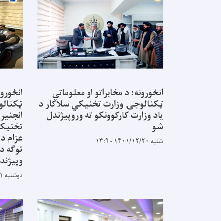
انځورونه: د مخابراتو او معلوماتي
انځورون
ټکنالوجۍ وزارت تخنیکي سلاکار د
ټکنالو
یاد وزارت کارکوونکو ته وروپیژندل
انجنیر
شو
تخنیکی
عزام د
شنبه ۱۴۰۱/۱۲/۲۰ - ۱۳:۹
توګه د 
وپيژند
دوشنبه ۱۴۰۱/۵/۳۱ - ۱۲:۶