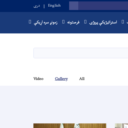
English
دری
SEARCH
استراتیژیکې پروژۍ
فرصتونه
زمونږ سره اړیکې
Video
Gallery
All