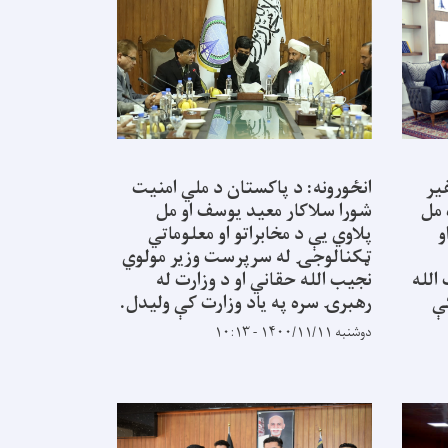
یر
انځورونه: د پاکستان د ملي امنیت
 مل
شورا سلاکار معید یوسف او مل
و
پلاوي یې د مخابراتو او معلوماتي
ټکنالوجۍ له سرپرست وزیر مولوي
الله
نجیب الله حقاني او د وزارت له
ې
رهبرۍ سره په یاد وزارت کې ولیدل.
دوشنبه ۱۴۰۰/۱۱/۱۱ - ۱۰:۱۳