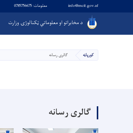
info@mcit.gov.af
معلومات: 0785756675
Main navigation
د مخابراتو او معلوماتي ټکنالوژۍ وزارت
کورپاڼه
گالری رسانه
گالری رسانه