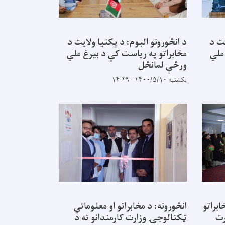
یت د
د انځورونو البوم: د پکتیا ولایت د
ملي
مخابراتو په ریاست کې د بیرغ ملي
ورځې لمانځل
یکشنبه ۱۴۰۰/۵/۱۰ - ۱۴:۲۹
ابراتو
انځورونه: د مخابراتو او معلوماتي
رت
ټکنالوجۍ وزارت کارمندانو ته د