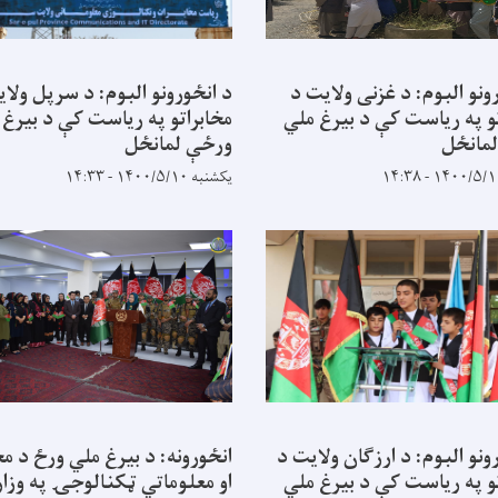
ونو البوم: د غزنی ولایت د
د انځورونو البوم: د سرپل ولا
تو په ریاست کې د بیرغ ملي
مخابراتو په ریاست کې د بیرغ 
مانځل
ورځې لمانځل
یکشنبه ۱۴۰۰/۵/۱۰ - ۱۴:۳۳
ونو البوم: د ارزګان ولایت د
انځورونه: د بیرغ ملي ورځ د مخ
تو په ریاست کې د بیرغ ملي
او معلوماتي ټکنالوجۍ په وزا