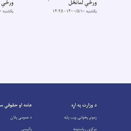
ورځې لمانځل
ورځې ل
یکشنبه ۱۴۰۰/۵/۱۰ - ۱۴:۲۵
یکشنبه ۱۴۰۰/۵/۱۰ - ۱۰:۳۱
Pagination
د وزارت په اړه
عامه او حقوقي س
زمونږ پخوانۍ ویب پاڼه
د عمومی پلان
مرکزی ریاستونه
پالیسې