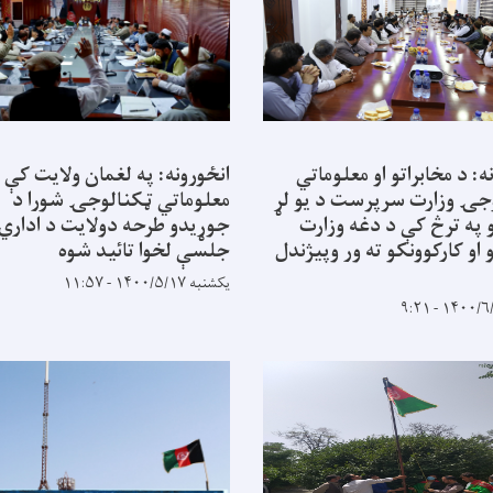
ه: د مخابراتو او معلوماتي
انځورونه: په لغمان ولایت کې 
جۍ وزارت سرپرست د یو لړ
معلوماتي ټکنالوجۍ شورا د
 په ترڅ کې د دغه وزارت
جوړیدو طرحه دولایت د اداري
 او کارکوونکو ته ور وپیژندل
جلسې لخوا تائید شوه
یکشنبه ۱۴۰۰/۵/۱۷ - ۱۱:۵۷