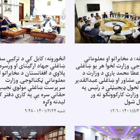
ه: د مخابراتو او معلوماتي
انځورونه: کابل کې د ترکیې سف
جۍ وزارت لخوا هر یو ښاغلی
ښاغلي جهاد ارګینای او ورسره
 عطا محمد یاري د وزارت د
پلاوي د افغانستان د مخابراتو ا
 مشاور او ښاغلی عبدالقدیر
معلوماتي ټکنالوجۍ وزارت
 تحول ډیجیټلي د رئیس په
سرپرست ښاغلي مولوي نجیب 
وزارت کارکوونکو ته ور
حقاني سره یې په کاري دفتر ک
ل شول
لیدنه وکړه
شنبه ۱۴۰۱/۲/۲۴ - ۹:۴۸