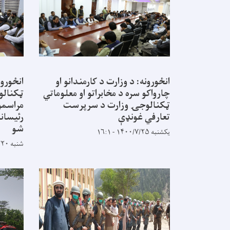
انځورونه: د وزارت د کارمندانو او
انځورون
چارواکو سره د مخابراتو او معلوماتي
ټکنالو
ټکنالوجۍ وزارت د سرپرست
مراسمو
تعارفي غونډې
رئیسانو
شو
یکشنبه ۱۴۰۰/۷/۲۵ - ۱۶:۱
شنبه ۱۴۰۰/۶/۲۰ - ۹:۲۱