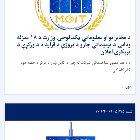
د مخابراتو او معلوماتي ټکنالوجۍ وزارت د ۱۸ منزله
ودانۍ د ترمیماتي چارو د پروژې د قرارداد د ورکړې د
پرېکړې اعلان
د ذاهد مصور ساختماني شرکت ته چې د کابل ښار د مرکز د حصه دوم
ګذرګاه کې...
نور...
شنبه ۱۴۰۵/۲/۵ - ۱۰:۴۶