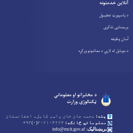
آنلاین خدمتونه
د پاسپورټ تعقیبول
بریښنایی تذکری
آسان وظیفه
د موبایل له لارې د معاشونو ورکړه
د مخابراتو او معلوماتي
Facebook
Youtube
Twitter
ټکنالوژۍ وزارت
پته:
محمد جان خان واټ، کابل، افغانستان
معلوماتي څانګه:
۲۰۲۱۰۴۲۲۴(۰)۹۳+
بریښنالیک
:
info@mcit.gov.af