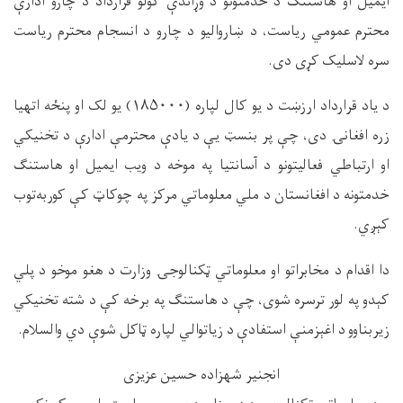
ایمیل او هاستنګ د خدمتونو د وړاندې کولو قرارداد د چارو ادارې
محترم عمومي ریاست، د ښاروالیو د چارو د انسجام محترم ریاست
سره لاسلیک کړی دی
.
د یاد قرارداد ارزښت د یو کال لپاره (
۱۸۵۰۰۰)
یو لک او پنځه اتهیا
زره افغانۍ دی، چې پر بنسټ یې د یادې محترمې ادارې د تخنیکي
او ارتباطي فعالیتونو د آسانتیا په موخه د ویب ایمیل او هاستنګ
خدمتونه د افغانستان د ملي معلوماتي مرکز په چوکاټ کې کوربه‌توب
کېږي
.
دا اقدام د مخابراتو او معلوماتي ټکنالوجۍ وزارت د هغو موخو د پلي
کېدو په لور ترسره شوی، چې د هاستنګ په برخه کې د شته تخنیکي
زیربناوو د اغېزمنې استفادې د زیاتوالي لپاره ټاکل شوې دي والسلام.
انجنیر شهزاده حسین عزیزی