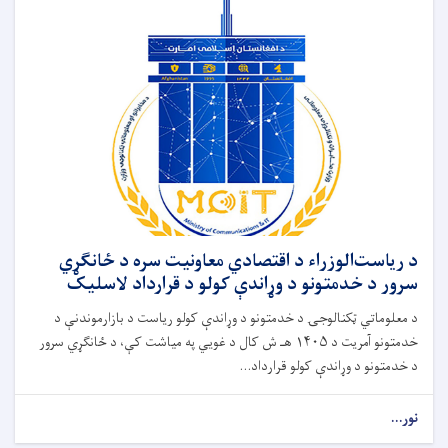
د ریاست‌الوزراء د اقتصادي معاونیت سره د ځانګړي
سرور د خدمتونو د وړاندې کولو د قرارداد لاسلیک
د معلوماتي ټکنالوجۍ د خدمتونو د وړاندې کولو ریاست د بازارموندنې د
خدمتونو آمریت د ۱۴۰۵ هـ ش کال د غویي په میاشت کې، د ځانګړي سرور
د خدمتونو د وړاندې کولو قرارداد...
نور...