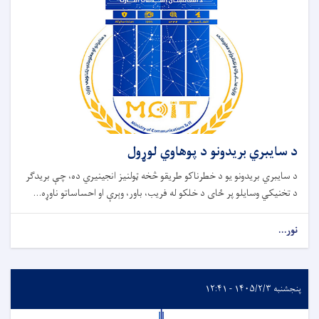
د سایبري بریدونو د پوهاوي لوړول
د سایبري بریدونو یو د خطرناکو طریقو څخه ټولنیز انجینیري ده، چې بریدګر
د تخنیکي وسایلو پر ځای د خلکو له فریب، باور، وېرې او احساساتو ناوړه...
نور...
پنجشنبه ۱۴۰۵/۲/۳ - ۱۲:۴۱