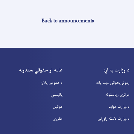
Back to announcements
د وزارت په اړه
عامه او حقوقي سندونه
زمونږ پخوانۍ ویب پاڼه
د عمومی پلان
مرکزی ریاستونه
پالیسې
د وزارت عواید
قوانین
د وزارت لاسته راوړنې
مقررې