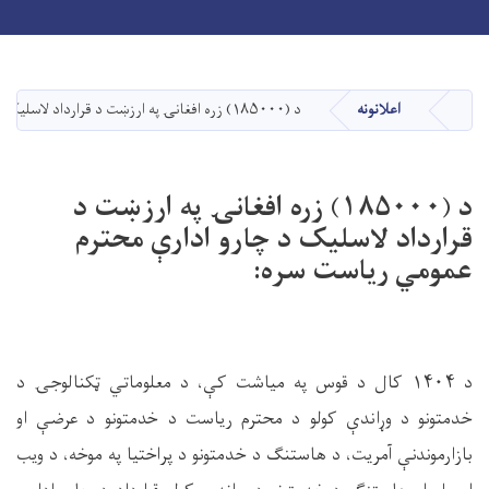
Toggle navigation
Skip
to
main
اعلانونه
د (۱۸۵۰۰۰) زره افغانۍ په ارزښت د قرارداد لاسلیک د چارو ادارې محترم عمومي ریاست سره:
کورپاڼه
content
د (۱۸۵۰۰۰) زره افغانۍ په ارزښت د
قرارداد لاسلیک د چارو ادارې محترم
عمومي ریاست سره:
د
۱۴۰۴
کال د قوس په میاشت کې، د معلوماتي ټکنالوجۍ د
خدمتونو د وړاندې کولو د محترم ریاست د خدمتونو د عرضې او
بازارموندنې آمریت، د هاستنګ د خدمتونو د پراختیا په موخه، د ویب