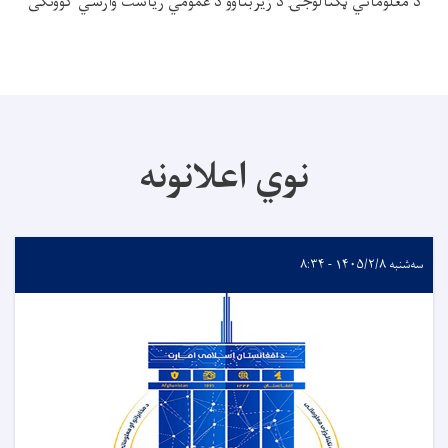
د معلوماتي ټکنالوجۍ د زیربناوو د عمومي ریاست وارسي کوونکی
نوي اعلانونه
سه‌شنبه ۱۴۰۵/۲/۸ - ۸:۳۴