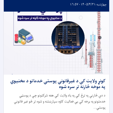
چهارشنبه ۱۴۰۵/۴/۳۱ - ۱۶:۵۷
کونړ ولایت کې د غیرقانوني پوستي خدماتو د مخنیوي
په موخه څارنه تر سره شوه
د دې څارنې په ترڅ کې په یاد ولایت کې هغه شرکتونو چې د پوسټي
خدمتونو په برخه کې یې فعالیت کاوه سپارښتنه و شوه تر څو غیر قانوني
پوستي...