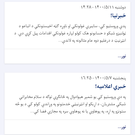
دوشنبه ۱۴۰۰/۵/۱۱ - ۱۴:۲۸
خبرتیا!
پدې وروستیو کې، سایبري غولونکي او ناوړه ګټه اخیستونکي د اتباعو د
ټولنیزو شبکو د حسابونو هک کولو لپاره غولونکي اقدامات پیل کړي دي. د
انټرنیټ د درغلیو دوه عام مثالونه په لاندې...
نور...
پنجشنبه ۱۴۰۰/۵/۷ - ۱۶:۲۵
خبري اعلامیه!
په دې وروستیو کې یو شمېر هېوادوال په ځانګړي توګه د سلام مخابراتي
شبکې مشتریان، د اړیکو او انټرنیټي خدمتونو په وړاندې کولو کې د یو څه
ستونزو په اړه، په پوهاوي یا نه پوهاوي سره په مجازي فضا کې...
نور...