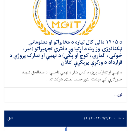
د ۱۴۰۵ مالي کال لپاره د مخابراتو او معلوماتي
ټکنالوژۍ وزارت د اړتیا وړ دفتري تجهیزاتو (مېز،
څوکۍ، المارۍ، کوچ او پکې) د تهيې او تدارک پروژې د
قرارداد د ورکړې پرېکړې اعلان
د تهيې او تدارک پروژه د کابل ښار د نهمې ناحیې، د عبدالحق شهید
څلورلارې کې مېشت النور حبیب لمیټډ شرکت ته...
نور...
سه‌شنبه ۱۴۰۵/۴/۳۰ - ۱۲:۱۳
کابل