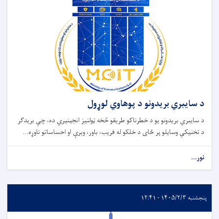
د سایبري بریدونو د پوهاوي لوړول
د سایبري بریدونو یو د خطرناکو طریقو څخه ټولنیز انجینیري ده، چې بریدګر
د تخنیکي وسایلو پر ځای د خلکو له فریب، باور، وېرې او احساساتو ناوړه...
نور...
پنجشنبه ۱۴۰۵/۲/۳ - ۱۲:۴۱