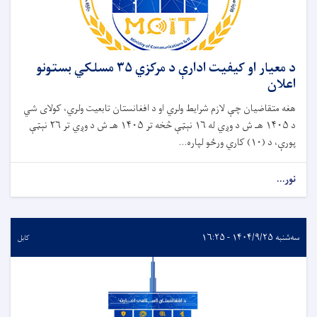
د معیار او کیفیت ادارې د مرکزي ۳۵ مسلکي بستونو
اعلان
هغه متقاضیان چې لازم شرایط ولري او د افغانستان تابعیت ولري، کولای شي
د ۱۴۰۵ هـ ش د وږي له ۱۶ نېټې څخه تر ۱۴۰۵ هـ ش د وږي تر ۲۶ نېټې
پورې، د (۱۰) کاري ورځو لپاره...
نور...
سه‌شنبه ۱۴۰۴/۹/۲۵ - ۱۶:۲۵
کابل