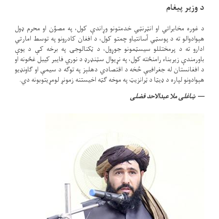
د وزیر پیغام
د غوره مخابراتي او انټرنټي خدمتونو وړاندې کول، په مصؤن او محرم ډول
هېوادوالو ته د پوسټي آسانتیاو چمتو کول، د افغان کادرونو په توسط امارتي
ادارو ته د پرمختللو سیسټمونو جوړول، د ټکنالوجۍ په برخه کې د یوې
باورمندې زیربناء رامنځته کول، په نړیوال سټنډرډ د نوري فایبر کیبل غځونه او
د افغانستان له جغرافیې څخه د اقتصادي دهلېز په توګه د سیمې او ګاونډیو
هېوادونو لپاره د ډیټا د ټرانزیټ په موخه ګټه اخیستنه زمونږ لومړیتوبونه دي.
ښاغلی ملا عبدالاحد فضلی