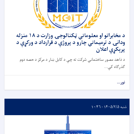
د مخابراتو او معلوماتي ټکنالوجۍ وزارت د ۱۸ منزله
ودانۍ د ترمیماتي چارو د پروژې د قرارداد د ورکړې د
پرېکړې اعلان
د ذاهد مصور ساختماني شرکت ته چې د کابل ښار د مرکز د حصه دوم
ګذرګاه کې...
نور...
شنبه ۱۴۰۵/۲/۵ - ۱۰:۴۶