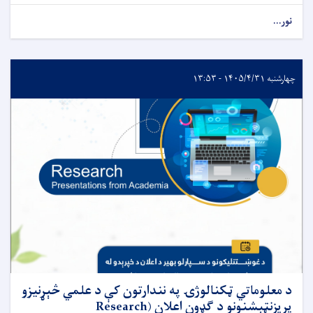
نور...
چهارشنبه ۱۴۰۵/۴/۳۱ - ۱۳:۵۳
د معلوماتي ټکنالوژۍ په نندارتون کې د علمي څېړنیزو
پریزنټېشنونو د ګډون اعلان (Research