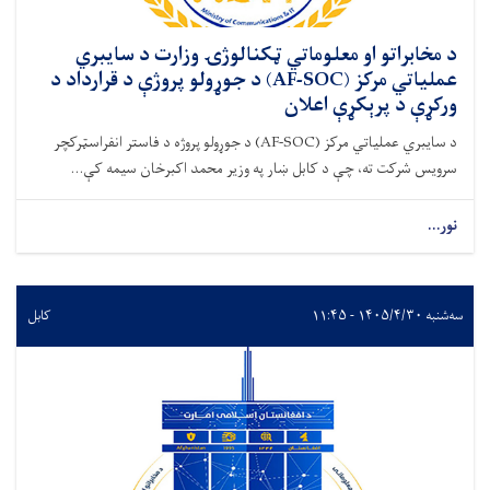
د مخابراتو او معلوماتي ټکنالوژۍ وزارت د سایبري
عملیاتي مرکز (AF-SOC) د جوړولو پروژې د قرارداد د
ورکړې د پرېکړې اعلان
د سایبري عملیاتي مرکز (AF-SOC) د جوړولو پروژه د فاستر انفراسټرکچر
سرویس شرکت ته، چې د کابل ښار په وزیر محمد اکبرخان سیمه کې...
نور...
سه‌شنبه ۱۴۰۵/۴/۳۰ - ۱۱:۴۵
کابل