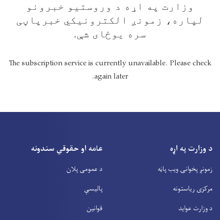
وزارت په اړه د وروستیو خبرونو
لپاره، زمونږ الکترونیکي خبرپاڼی
سره یوځای شې.
The subscription service is currently unavailable. Please check
again later.
د وزارت په اړه
عامه او حقوقي سندونه
زمونږ پخوانۍ ویب پاڼه
د عمومی پلان
مرکزی ریاستونه
پالیسې
د وزارت عواید
قوانین