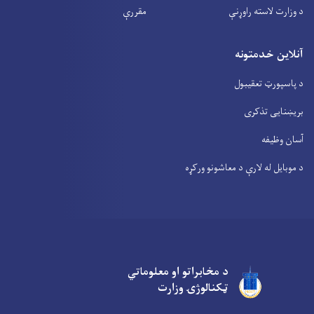
د وزارت لاسته راوړنې
مقررې
آنلاین خدمتونه
د پاسپورټ تعقیبول
بریښنایی تذکری
آسان وظیفه
د موبایل له لارې د معاشونو ورکړه
د مخابراتو او معلوماتي
Facebook
Youtube
Twitter
ټکنالوژۍ وزارت