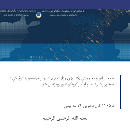
Toggle navigation
Skip
to
main
content
د مخابراتو او معلوماتي ټکنالوژۍ وزارت وزیر د یو لړ مراسمو په ترڅ کې د
دغه وزارت رئیسانو او کارکوونکو ته ور وپیژندل شو
د ۱۴۰۵ کال د غویی ۱۹ مه نیټي
بسم الله الرحمن الرحیم