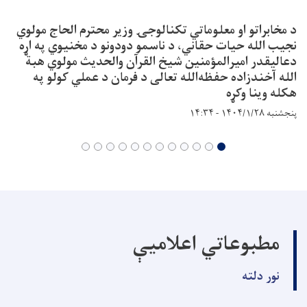
د مخابراتو او معلوماتي تکنالوجۍ وزیر محترم الحاج مولوي
نجیب الله حیات حقاني، د ناسمو دودونو د مخنیوي په اړه
دعاليقدر امیرالمؤمنین شیخ القرآن والحدیث مولوي هبة
الله آخندزاده حفظه‌الله تعالی د فرمان د عملي کولو په
هکله وینا وکړه
پنجشنبه ۱۴۰۴/۱/۲۸ - ۱۴:۳۴
مطبوعاتي اعلامیې
نور دلته