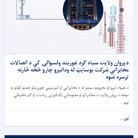
دپروان ولایت سیاه ګرد غوربند ولسوالۍ کې د اتصالات
مخابراتي شرکت یوسایټ له ودانیزو چارو څخه څارنه
ترسره شوه
د هیواد لېرو او محرومو سیمو ته د مخابراتي او انټرنیټي چوپړتیاو چمتو کولو په
موخه د پروان ولایت د مخابراتو او معلوماتي ټکنالوژۍ ریاست او ګډ تخنیکي
ټیم...
نور...