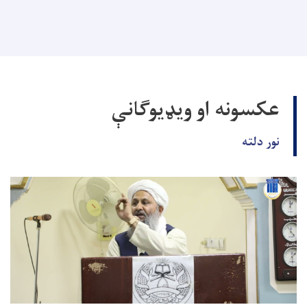
عکسونه او ویډیوګانې
نور دلته