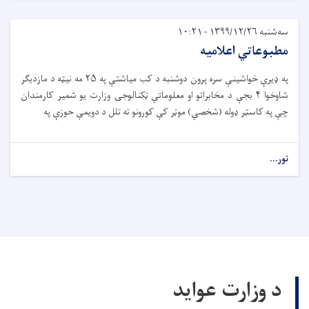
سه‌شنبه ۱۳۹۹/۱۲/۲۶ - ۱۰:۲۱
مطبوعاتي اعلامیه
په ډیرې خواشینې سره پرون دوشنبه د کب میاشتې په ۲۵ مه نیټه د مازدیګر
شاوخوا ۴ بجې د مخابراتو او معلوماتي ټکنالوجۍ وزارت یو شمیر کارمندان
چې په کاسټر ډوله (شخصي) موټر کې کورونو ته تلل د دویمې حوزې په
نور...
د وزارت عواید