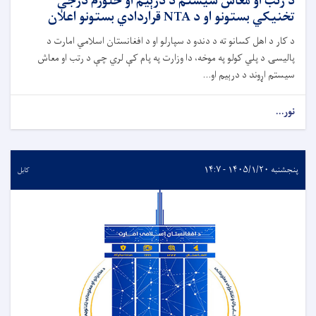
د رتب او معاش سیستم د درېیم او څلورم درجې
تخنیکي بستونو او د NTA قراردادي بستونو اعلان
د کار د اهل کسانو ته د دندو د سپارلو او د افغانستان اسلامي امارت د
پالیسۍ د پلي کولو په موخه، دا وزارت په پام کې لري چې د رتب او معاش
سیستم اړوند د درېیم او...
نور...
پنجشنبه ۱۴۰۵/۱/۲۰ - ۱۴:۷
کابل