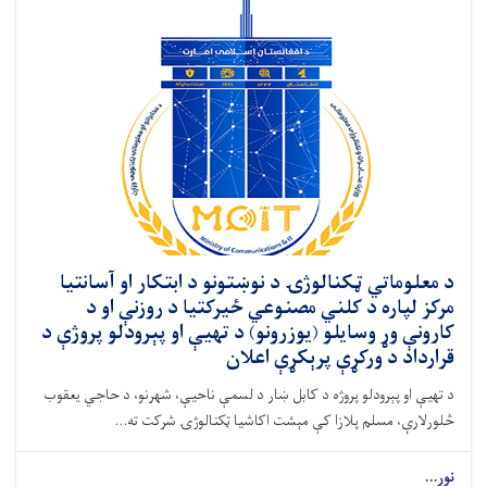
د معلوماتي ټکنالوژۍ د نوښتونو د ابتکار او آسانتیا
مرکز لپاره د کلني مصنوعي ځیرکتیا د روزنې او د
کارونې وړ وسایلو (یوزرونو) د تهيې او پېرودلو پروژې د
قرارداد د ورکړې پرېکړې اعلان
د تهيې او پېرودلو پروژه د کابل ښار د لسمې ناحیې، شهرنو، د حاجي یعقوب
څلورلارې، مسلم پلازا کې مېشت اکاشیا ټکنالوژۍ شرکت ته...
نور...