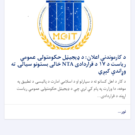
د کارموندنې اعلان: د ډیجیټل حکومتولۍ عمومي
ریاست د ۱۷ د قراردادی NTA خالی بستونو سیالۍ ته
وړاندې کېږي
د کار د اهل کسانو ته د سپارلو او د اسلامي امارت د پالیسۍ د تطبیق په
موخه، دا وزارت په پام کې لري چې د ډیجیټل حکومتولۍ عمومي ریاست
اړوند د قراردادی...
نور...