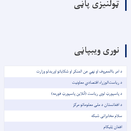
ټولنیزی پاڼی
نوری ویبپاڼی
د امر باالمعروف او نهي عن المنکر او شکایاتو اوریدلو وزارت
د ریاست‌الوزراء اقتصادي معاونیت
د پاسپورټ لوی ریاست (آنلاین پاسپورټ فورمه)
د افغانستان د ملی معلوماتو مرکز
سلام مخابراتی شبکه
افغان ټلیکام