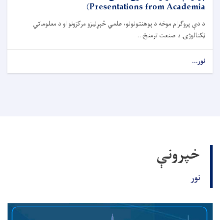
Presentations from Academia)
د دې پروګرام موخه د پوهنتونونو، علمي څېړنیزو مرکزونو او د معلوماتي
ټکنالوژۍ د صنعت ترمنځ...
نور...
خپرونې
نور