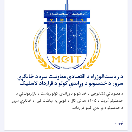
د ریاست‌الوزراء د اقتصادي معاونیت سره د ځانګړي
سرور د خدمتونو د وړاندې کولو د قرارداد لاسلیک
د معلوماتي ټکنالوجۍ د خدمتونو د وړاندې کولو ریاست د بازارموندنې د
خدمتونو آمریت د ۱۴۰۵ هـ ش کال د غویي په میاشت کې، د ځانګړي سرور
د خدمتونو د وړاندې کولو قرارداد...
نور...