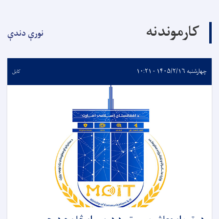
کارموندنه
نورې دندې
چهارشنبه ۱۴۰۵/۲/۱۶ - ۱۰:۲۱
کابل