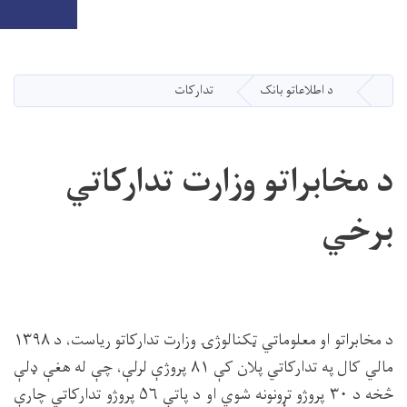
Toggle navigation
د مخابراتو او معلوماتي ټکنالوژۍ وزارت تدارکاتو ریاست، د ۱۳۹۸
 لرلې، چې له هغې ډلې
د پاتې ۵۶ پروژو تدارکاتي چارې