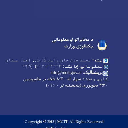
د مخابراتو او معلوماتي
Facebook
Youtube
Twitter
ټکنالوژۍ وزارت
پته:
محمد جان خان واټ، کابل، افغانستان
معلوماتي څانګه:
۲۰۲۱۰۴۲۲۴(۰)۹۳+
بریښنالیک
:
info@mcit.gov.af
کاري وخت:
د سهار له
۸:۳۰
څځه تر ماسپښین
۳:۳۰
بجوپورې (پنجشنبه تر
۰۱:۰۰)
Copyright © 2018 | MCIT. All Rights Reserved