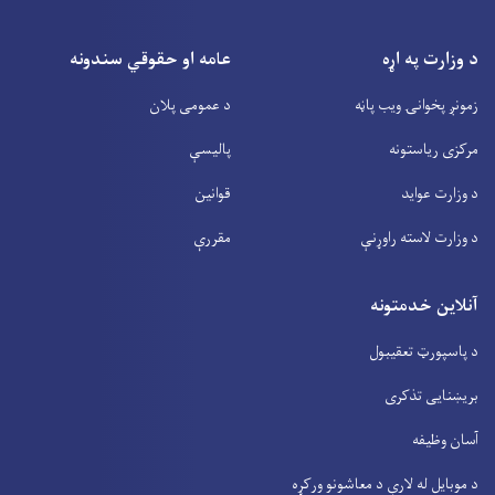
د وزارت په اړه
عامه او حقوقي سندونه
زمونږ پخوانۍ ویب پاڼه
د عمومی پلان
مرکزی ریاستونه
پالیسې
د وزارت عواید
قوانین
د وزارت لاسته راوړنې
مقررې
آنلاین خدمتونه
د پاسپورټ تعقیبول
بریښنایی تذکری
آسان وظیفه
د موبایل له لارې د معاشونو ورکړه