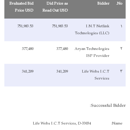
Evaluated Bid
Did Price as
Bidder
No.
Price USD
Read Out USD
751,983.53
751,983.53
I.N.T Netlink
۱
Technologies (LLC)
377,480
377,480
Aryan Technologies
۲
ISP Provider
341,209
341,209
Life Webs I.C.T
۳
Services
Successful Bidder:
Life Webs I.C.T Services, D-33034
Name: