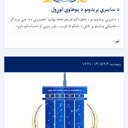
د سایبري بریدونو د پوهاوي لوړول
د سایبري بریدونو یو د خطرناکو طریقو څخه ټولنیز انجینیري ده، چې بریدګر
د تخنیکي وسایلو پر ځای د خلکو له فریب، باور، وېرې او احساساتو ناوړه...
نور...
پنجشنبه ۱۴۰۵/۲/۳ - ۱۲:۴۱