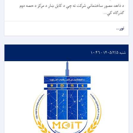
د ذاهد مصور ساختماني شرکت ته چې د کابل ښار د مرکز د حصه دوم
ګذرګاه کې...
نور...
شنبه ۱۴۰۵/۲/۵ - ۱۰:۴۶