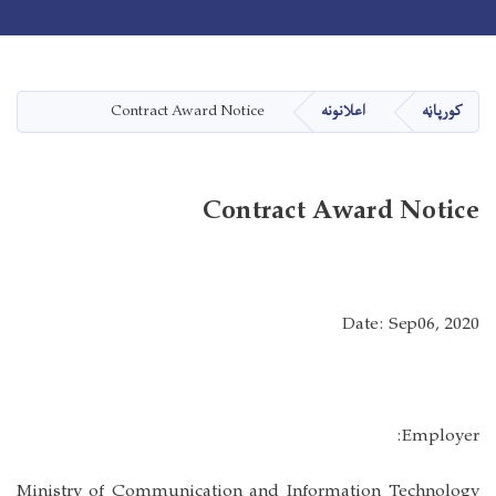
Toggle navigation
Skip
to
main
کورپاڼه
اعلانونه
Contract Award Notice
content
Contract Award Notice
Date: Sep06, 2020
Employer:
Ministry of Communication and Information Technology