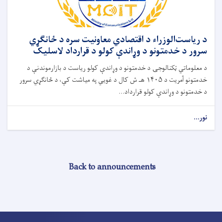
د ریاست‌الوزراء د اقتصادي معاونیت سره د ځانګړي
سرور د خدمتونو د وړاندې کولو د قرارداد لاسلیک
د معلوماتي ټکنالوجۍ د خدمتونو د وړاندې کولو ریاست د بازارموندنې د
خدمتونو آمریت د ۱۴۰۵ هـ ش کال د غویي په میاشت کې، د ځانګړي سرور
د خدمتونو د وړاندې کولو قرارداد...
نور...
Back to announcements