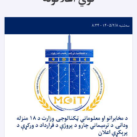
سه‌شنبه ۱۴۰۵/۲/۸ - ۸:۳۴
د مخابراتو او معلوماتي ټکنالوجۍ وزارت د ۱۸ منزله
ودانۍ د ترمیماتي چارو د پروژې د قرارداد د ورکړې د
پرېکړې اعلان