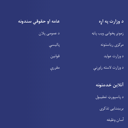
د وزارت په اړه
عامه او حقوقي سندونه
زمونږ پخوانۍ ویب پاڼه
د عمومی پلان
مرکزی ریاستونه
پالیسې
د وزارت عواید
قوانین
د وزارت لاسته راوړنې
مقررې
آنلاین خدمتونه
د پاسپورټ تعقیبول
بریښنایی تذکری
آسان وظیفه