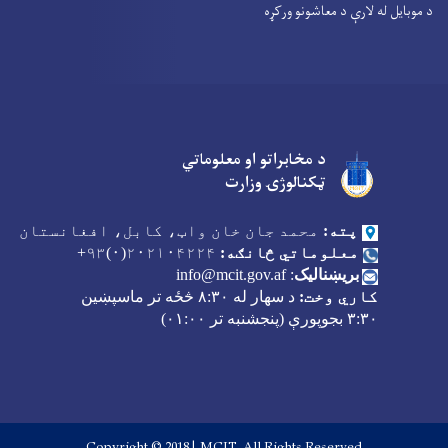
د موبایل له لارې د معاشونو ورکړه
د مخابراتو او معلوماتي
Facebook
Youtube
Twitter
ټکنالوژۍ وزارت
پته:
محمد جان خان واټ، کابل، افغانستان
معلوماتي څانګه:
۲۰۲۱۰۴۲۲۴(۰)۹۳+
بریښنالیک
:
info@mcit.gov.af
کاري وخت:
د سهار له
۸:۳۰
څځه تر ماسپښین
۳:۳۰
بجوپورې (پنجشنبه تر
۰۱:۰۰)
Copyright © 2018 | MCIT. All Rights Reserved