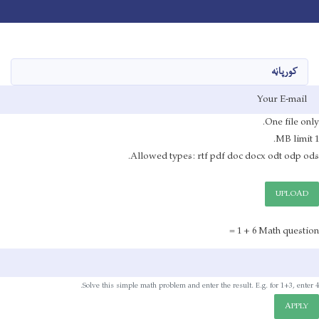
Toggle navigation
Skip
to
main
کورپاڼه
content
E-mail
One file only.
File
1 MB limit.
Allowed types: rtf pdf doc docx odt odp ods.
UPLOAD
6 + 1 =
Math question
Solve this simple math problem and enter the result. E.g. for 1+3, enter 4.
APPLY