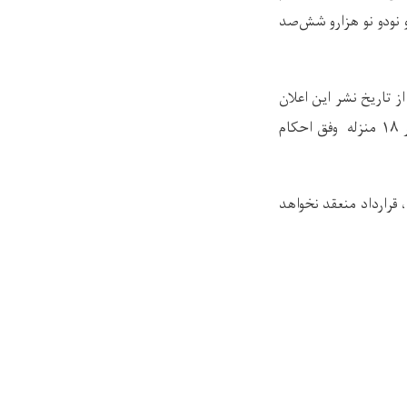
نودو نو هزارو شش‌صد
 تاریخ نشر این اعلان
الی هفت روز تقویمی طور کتبی توام با دلایل آن به ریاست تدارکات واقع منزل چهاردهم تعمیر ۱۸ منزله وفق احکام
 قرارداد منعقد نخواهد