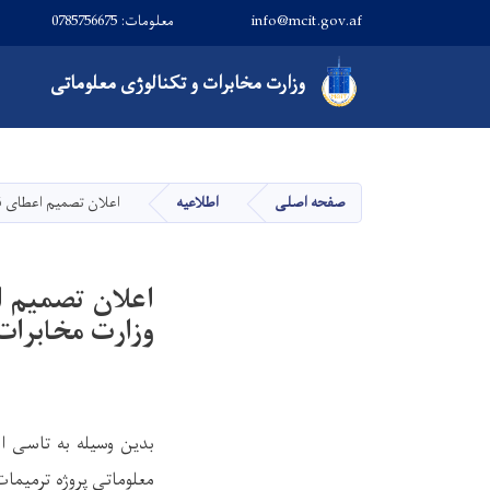
info@mcit.gov.af
معلومات: 0785756675
Main navigation
وزارت
مخابرات و تکنالوژی معلوماتی
صفحه اصلی
اطلاعیه
اعلان تصمیم اعطای قرارداد پروژه تر
وزارت مخابرات
بدین وسیله به تاسی از
معلوماتی
پروژه ترمیمات ساختمانی در ت