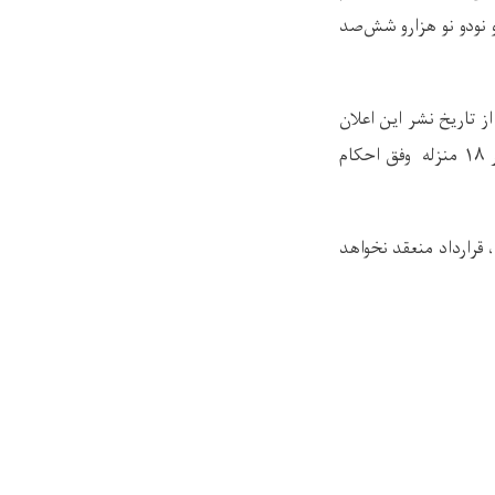
نودو نو هزارو شش‌صد
 تاریخ نشر این اعلان
الی هفت روز تقویمی طور کتبی توام با دلایل آن به ریاست تدارکات واقع منزل چهاردهم تعمیر ۱۸ منزله وفق احکام
 قرارداد منعقد نخواهد