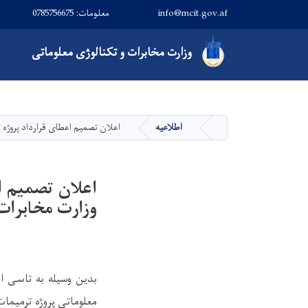
info@mcit.gov.af
معلومات: 0785756675
Main navigation
وزارت
مخابرات و تکنالوژی معلوماتی
اطلاعیه
اعلان تصمیم اعطای قرارداد پروژه ترمیمات ساختمانی در تعم
صفحه اصلی
وزارت مخابرات
بدین وسیله به تاسی از
معلوماتی
پروژه ترمیمات ساختمانی در ت