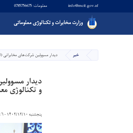
info@mcit.gov.af
معلومات: 0785756675
Main navigation
وزارت
مخابرات و تکنالوژی معلوماتی
خبر
دیدار مسوولین شرکت‌های مخابراتی (ام 
صفحه اصلی
دیدار مسوولین 
و تکنالوژی معل
پنجشنبه ۱۴۰۲/۱۲/۱۰ - ۱۰:۶