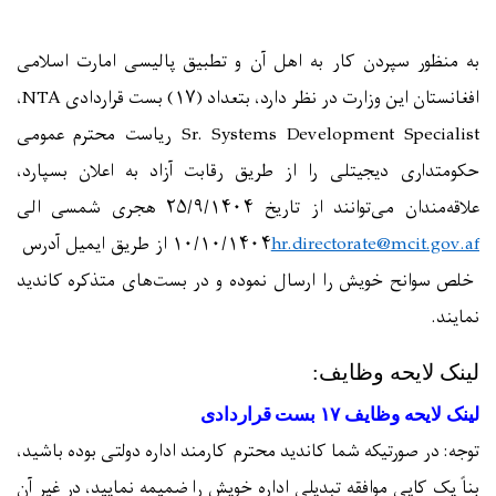
به منظور سپردن کار به اهل آن و تطبیق پالیسی امارت اسلامی
افغانستان این وزارت در نظر دارد، بتعداد (۱۷) بست قراردادی
NTA
،
Sr. Systems Development Specialist
ریاست محترم عمومی
حکومتداری دیجیتلی را
از طریق رقابت آزاد به اعلان بسپارد،
علاقه‌مندان می‌توانند از تاریخ
۲۵/۹/۱۴۰۴
هجری شمسی
الی
hr.directorate@mcit.gov.af
۱۴۰۴
/
۱۰/۱۰
از طریق ایمیل آدرس
خلص سوانح خویش را ارسال نموده و در بست‌های متذکره کاندید
نمایند.
لینک لایحه وظایف:
لینک لایحه وظایف ۱۷ بست قراردادی
توجه:
در صورتیکه شما کاندید محترم
کارمند اداره دولتی بوده باشید،
بناً یک کاپی موافقه تبدیلی اداره خویش را ضمیمه نمایید، در غیر آن