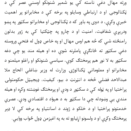
ورته مهال دغې ناسته کې یو شمېر شنونکو اوسني عصر کې د
ټکنالوجۍ او د ارتباطي وسایلو په برخه کې د مخابراتو پر اهمیت
خبرې وکړې، د دوی په باور که د ټکنالوجۍ او مخابراتو سکټور په پښو
ودرېږي شفافیت، امنیت او د چارو په چټکتیا کې به ژور بدلون
رامنځته شي که څه هم اوس مهال او په خاص ډول له فتحې وروسته
دغې سکټور ته ځانګړې پاملرنه شوې ده او هیله مند یو چې دغه
سکټور به لا نور هم پرمختګ کوي، سیاسي شنونکو او راغلو میلمنو د
مخابراتو او معلوماتي ټکنالوژۍ وزارت له وزیر ښاغلي الحاج ملا
عبدالاحد فضلي څخه د انټرنټ د بیو، کیفیت، ډیجیټل حکومتولۍ
پراختیا او په ټوله کې د سکټور د ودې او پرمختګ غوښتنه وکړه او هیله
مندي یې وښودله چې دا سکټور به د هېواد د اقتصادي ودې، عصري
خدمتونو پراختیا او د خلکو د ژوند د اسانتیاو په برخه کې لا ډېر
پرمختګ وکړي او د ولسونو اړتیاوو ته به په اغېزمن ډول ځواب ووایي.