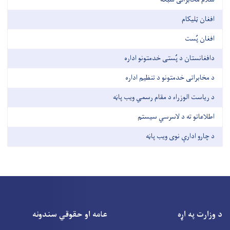
افغان ټلیکام
افغان پُست
دافغانستان د پُستی خدمتونو اداره
د مخابراتی خدمتونو د تنظیم اداره
د ریاست الوزراء د مقام رسمي ویب پاڼه
اطلاعاتو ته د لاسرسي سیستم
د چارو ادارې نوی ویب پاڼه
د وزارت په اړه
عامه او حقوقي سندونه