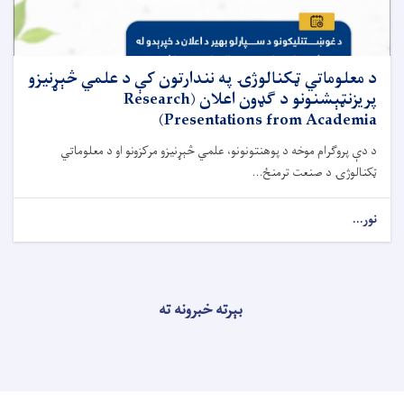
د معلوماتي ټکنالوژۍ په نندارتون کې د علمي څېړنیزو
پریزنټېشنونو د ګډون اعلان (Research
Presentations from Academia)
د دې پروګرام موخه د پوهنتونونو، علمي څېړنیزو مرکزونو او د معلوماتي
ټکنالوژۍ د صنعت ترمنځ...
نور...
بېرته خبرونه ته