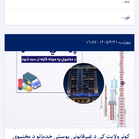
ټیم...
نور...
چهارشنبه ۱۴۰۵/۴/۳۱ - ۱۶:۵۷
کونړ ولایت کې د غیرقانوني پوستي خدماتو د مخنیوي