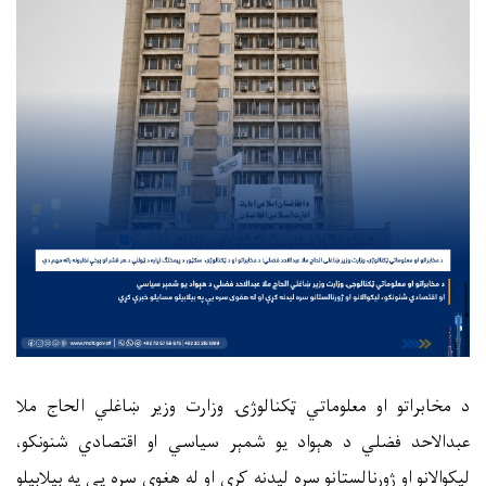
د مخابراتو او معلوماتي ټکنالوژۍ وزارت وزیر ښاغلي الحاج ملا
عبدالاحد فضلي د هېواد یو شمېر سیاسي او اقتصادي شنونکو،
لیکوالانو او ژورنالستانو سره لیدنه کړې او له هغوی سره یې په بیلابیلو