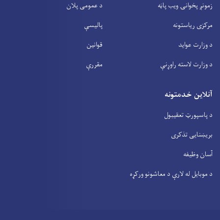
زمونږ پخوانۍ ویب پاڼه
د عمومی پلان
مرکزی ریاستونه
پالیسې
د وزارت عواید
قوانین
د وزارت لاسته راوړنې
مقررې
آنلاین خدمتونه
د پاسپورټ تعقیبول
بریښنایی تذکری
آسان وظیفه
د موبایل له لارې د معاشونو ورکړه