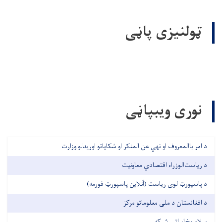
ټولنیزی پاڼی
نوری ویبپاڼی
د امر باالمعروف او نهي عن المنکر او شکایاتو اوریدلو وزارت
د ریاست‌الوزراء اقتصادي معاونیت
د پاسپورټ لوی ریاست (آنلاین پاسپورټ فورمه)
د افغانستان د ملی معلوماتو مرکز
سلام مخابراتی شبکه