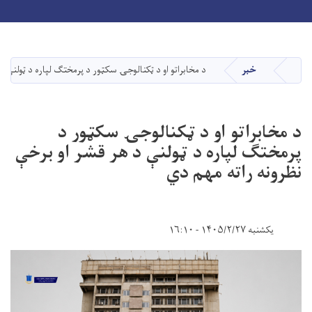
Toggle navigation
Skip
to
main
خبر
د مخابراتو او د ټکنالوجۍ سکټور د پرمختګ لپاره د ټولنې د
کورپاڼه
content
د مخابراتو او د ټکنالوجۍ سکټور د
پرمختګ لپاره د ټولنې د هر قشر او برخې
نظرونه راته مهم دي
یکشنبه ۱۴۰۵/۲/۲۷ - ۱۶:۱۰