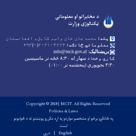
د مخابراتو او معلوماتي
Facebook
Youtube
Twitter
ټکنالوژۍ وزارت
پته:
محمد جان خان واټ، کابل، افغانستان
معلوماتي څانګه:
۲۰۲۱۰۴۲۲۴(۰)۹۳+
بریښنالیک
:
info@mcit.gov.af
کاري وخت:
د سهار له
۸:۳۰
څځه تر ماسپښین
۳:۳۰
بجوپورې (پنجشنبه تر
۰۱:۰۰)
Copyright © 2018 | MCIT. All Rights Reserved
Footer menu
Policies & Laws
په ځانکړو برخو او مشخصو مواردو په اړه مکررو پوښتنو ته د ځوابونو
لست
English
دری