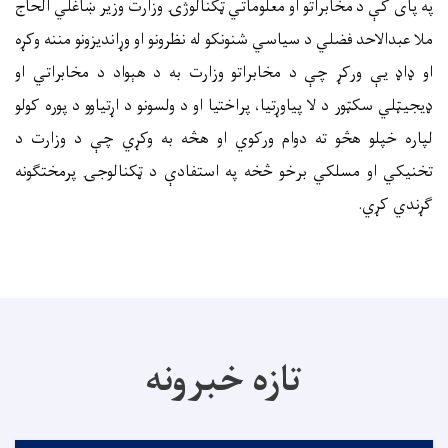
په پای کې د مخابراتو او معلوماتي ټکنالوژۍ وزارت وزیر ښاغلي الحاج
ملا عبدالاحد فضلي د سیاسي شنونکو له نظرونو او وړاندیزونو مننه وکړه
او ډاډ یې ورکړ چې د مخابراتو وزارت به د هېواد د مخابراتي او
ډیجیټلي سکټور د لا پیاوړتیا، پراختیا او د ولسونو د اړتیاوو د پوره کولو
لپاره خپلو هڅو ته دوام ورکوي او هڅه به وکړي چې د وزارت د
تخنیکي او مسلکي برخو څخه په استفادې د ټکنالوجۍ پرمختګونه
ګړندي کړي.
تازه خبرونه