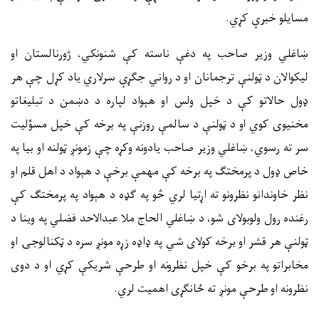
مسایلو خبرې کړي.
ښاغلي وزیر صاحب په دغې ناسته کې شنونکي، ژورنالستان او
لیکوالان د ټولنې ترجمانان او د رواني جګړې سرلاري یاد کړل چې هر
ډول حالاتو کې د خپل ولس او هېواد لپاره د دښمن د تبلیغاتو
مخنیوی کوي او د ټولنې د سالمې روزنې په برخه کې خپل مسؤلیت
سر ته رسوي، ښاغلي وزیر صاحب یادونه وکړه چې زمونږ ټولنه او بیا په
خاص ډول د پرمختګ په برخه کې مهمې برخې د هېواد د اهل قلم او
نظر خاوندانو نظرونو ته اړتیا لري څو په ګډه د هېواد په پرمختګ کې
رغنده رول ولوبولای شو، د ښاغلي الحاج ملا عبدالاحد فضلي په وینا د
ټولنې هر قشر او برخه کولای شي په ډاډه زړه مونږ سره د ټکنالوجۍ او
مخابراتو په برخو کې خپل نظرونه او طرحې شریکې کړي او د دوی
نظرونه او طرحې مونږ ته ځانګړی اهمیت لري.