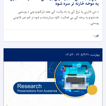
په موخه څارنه تر سره شوه
د دې څارنې په ترڅ کې په یاد ولایت کې هغه شرکتونو چې د پوسټي
خدمتونو په برخه کې یې فعالیت کاوه سپارښتنه و شوه تر څو غیر قانوني
پوستي...
نور...
چهارشنبه ۱۴۰۵/۴/۳۱ - ۱۳:۵۳