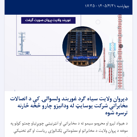
چهارشنبه ۱۴۰۵/۴/۳۱ - ۱۷:۳۵
دپروان ولایت سیاه ګرد غوربند ولسوالۍ کې د اتصالات
مخابراتي شرکت یوسایټ له ودانیزو چارو څخه څارنه
ترسره شوه
د هیواد لېرو او محرومو سیمو ته د مخابراتي او انټرنیټي چوپړتیاو چمتو کولو په
موخه د پروان ولایت د مخابراتو او معلوماتي ټکنالوژۍ ریاست او ګډ تخنیکي