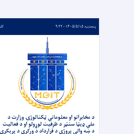
پنجشنبه ۱۴۰۵/۵/۱۵ - ۹:۲۲
کاب
د مخابراتو او معلوماتي ټکنالوژۍ وزارت د
ملي ډیټا سنټر د ظرفیت لوړولو او د فعالیت
د ښه والي پروژې د قرارداد د ورکړې د پرېکړې