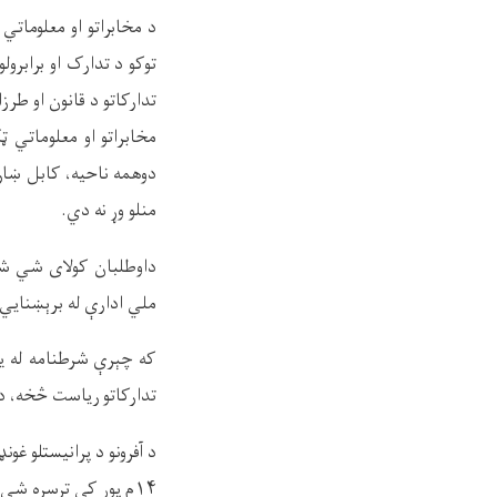
د مخابراتو او معلوماتي 
توکو د تدارک او برابرو
تدارکاتو د قانون او طرزال
مخابراتو او معلوماتي ټ
دوهمه ناحیه، کابل ښار
منلو وړ نه دي
.
داوطلبان کولای شي شرط
ملي ادارې له برېښنايي 
که چېرې شرطنامه له یا
تدارکاتو ریاست څخه،
د
د آفرونو د پرانیستلو غونډه به د 
۱۴
م پوړ
کې ترسره
شي