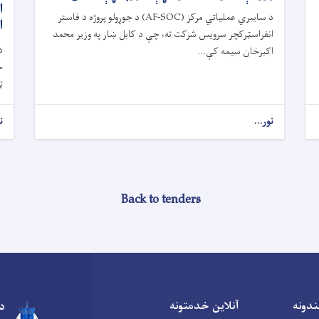
ا
د سایبري عملیاتي مرکز (AF-SOC) د جوړولو پروژه د فاستر
ا
انفراسټرکچر سرویس شرکت ته، چې د کابل ښار په وزیر محمد
د
اکبرخان سیمه کې...
ح
ټ
نور...
ن
Back to tenders
ندونه
آنلاین خدمتونه
د 