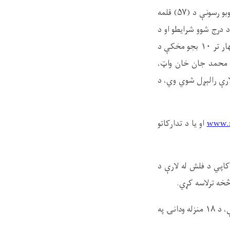
وبو رسونې د (
۵۷)
قلمه
د درج شوو شرایطو او د
ار تر
۱۰
بجو مخکې
د
، محمد جان خان واټ،
ارې رالېږل شوي وي، د
www.m
او یا د تدارکاتو
کاپي د فلش له لارې د
خه ترلاسه کړي
.
ې
، د
۱۸
منزله ودانۍ په