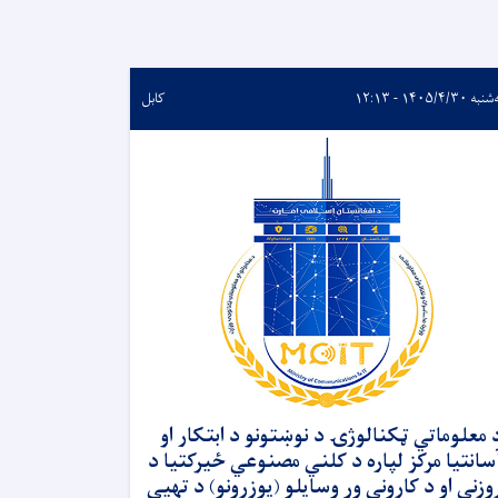
 ۱۴۰۵/۴/۳۰ - ۱۲:۱۳
کابل
 معلوماتي ټکنالوژۍ د نوښتونو د ابتکار او
سانتیا مرکز لپاره د کلني مصنوعي ځیرکتیا د
وزنې او د کارونې وړ وسایلو (یوزرونو) د تهيې