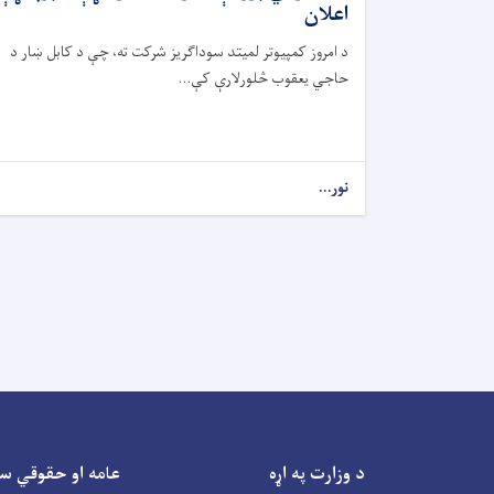
اعلان
د امروز کمپیوتر لمیتد سوداګریز شرکت ته، چې د کابل ښار د
حاجي یعقوب څلورلارې کې...
نور...
د وزارت په اړه
عامه او حقوقي س