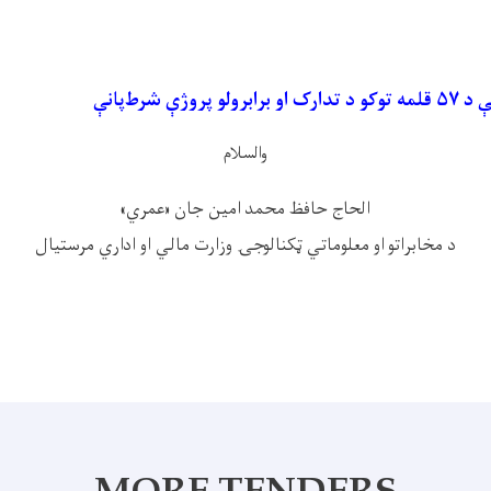
وژې شرط‌پانې
والسلام
الحاج حافظ محمد امین جان «عمري»
د مخابراتو او معلوماتي ټکنالوجۍ وزارت مالي او اداري مرستیال