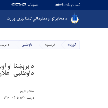
info@mcit.gov.af
معلومات: 0785756675
Main navigation
د مخابراتو او معلوماتي ټکنالوژۍ وزارت
کورپاڼه
فرصتونه
داوطلبی
د برېښنا او اوبو رسونې د
داوطلبۍ اعلان
دنشر تاریخ
دوشنبه ۱۴۰۵/۱/۳۱ - ۱۲:۰