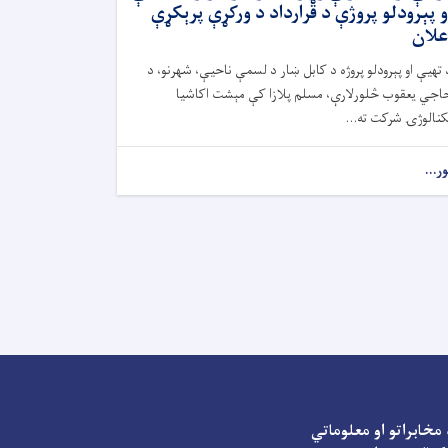
و پېرودلو پروژې د قرارداد د ورکړې پرېکړې
علان
 تهيې او پېرودلو پروژه د کابل ښار د لسمې ناحیې، شهرنو، د
اجي یعقوب څلورلارې، مسلم پلازا کې مېشت اکاشیا
کنالوژۍ شرکت ته...
ور...
مخابراتو او معلوماتي
Facebook
Youtube
Twitter