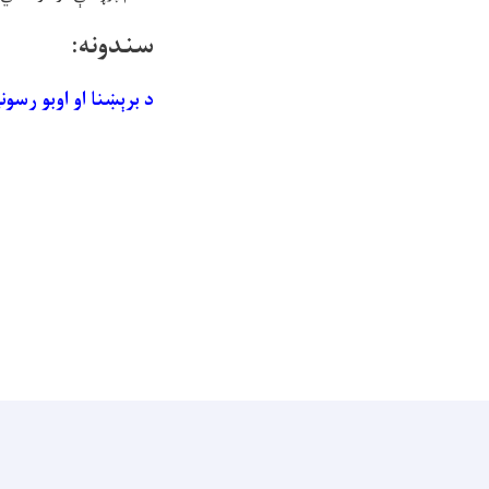
سندونه:
د برېښنا او اوبو رسونې د ۵۷ قلمه توکو د تدارک او برابرولو پر