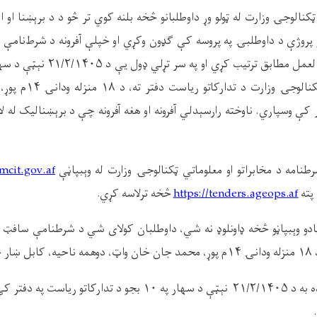
ټکنالوجۍ وزارت له ټولو وړ داوطلبانو څخه بلنه کوي تر څو د د برېښنا او ا
لو پروژې د داوطلبۍ په پروسه کې ګډون وکړي او خپلې آفرونه د شرط‌نامې 
عمل مطابق ترتیب کړي او په سر تړلي ډول یې د ۲۱/۲/۱۴۰۵
نېټې د سه
کنالوجۍ وزارت د تدارکاتو ریاست دفتر ته
،
د
۱۸
منزله ودانۍ
۱۴
م پوړ
کې وسپاري. ناوخته رارسېدلي آفرونه او هغه آفرونه چې د برېښنالیک له ل
نامه د مخابراتو او معلوماتي ټکنالوجۍ وزارت له وېبپاڼې
cit.gov.af
پته
https://tenders.ageops.af
څخه ترلاسه کړي
.
دو وېبپاڼو څخه ډاونلوډ نه شي، داوطلبان کولای شي د شرطنامې سافټ 
۱۸
منزله ودانۍ
۱۴
م پوړ، محمد جان خان واټ، دوهمه ناحیه، کابل ښار
څ
۲۱/۲/۱۴۰۵
نېټې د سهار په
۱۰
بجو
د تدارکاتو ریاست
په دفتر ک
.