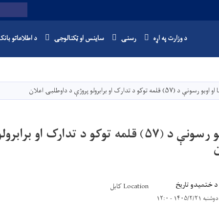
Twitter
Facebook
Youtube
لټون
د وزارت په اړه
رسنۍ
ساینس او ټکنالوجۍ
د اطلاعاتو بانک
Skip
to
main
 (۵۷) قلمه توکو د تدارک او برابرولو پروژې د داوطلبۍ اعلان
content
د برېښنا او اوبو رسونې د (۵۷) قلمه توکو د تدارک او 
د ختمیدو تاریخ
Location کابل
دوشنبه ۱۴۰۵/۲/۲۱ - ۱۲:۰