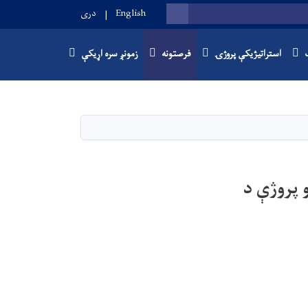
English
دری
SEARCH
استراتیژیکې پروژۍ
فرصتونه
زمونږ سره اړیکې
برابرولو پروژې د