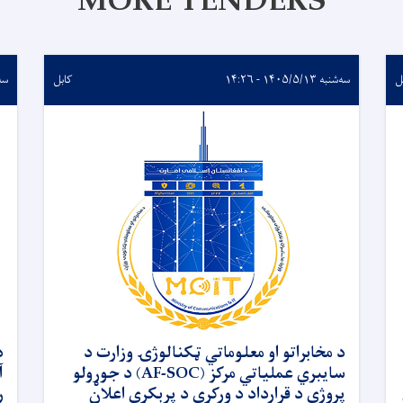
MORE TENDERS
ل
سه‌شنبه ۱۴۰۵/۵/۱۳ - ۱۴:۲۶
کابل
سه‌شنبه
د مخابراتو او معلوماتي ټکنالوژۍ وزارت د
د
سایبري عملیاتي مرکز (AF-SOC) د جوړولو
آ
پروژې د قرارداد د ورکړې د پرېکړې اعلان
ر