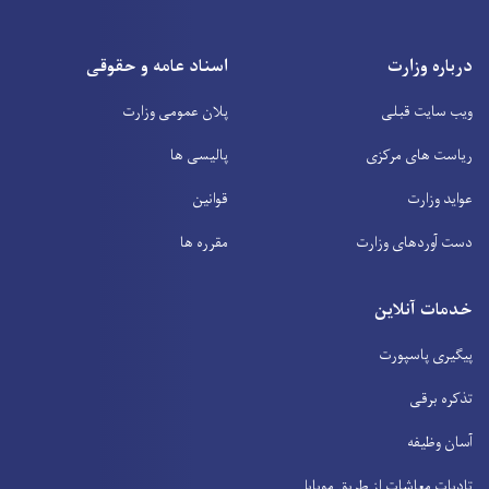
درباره وزارت
اسناد عامه و حقوقی
ویب سایت قبلی
پلان عمومی وزارت
ریاست های مرکزی
پالیسی ها
عواید وزارت
قوانین
دست آوردهای وزارت
مقرره ها
خدمات آنلاین
پیگیری پاسپورت
تذکره برقی
آسان وظیفه
تادیات معاشات از طریق موبایل