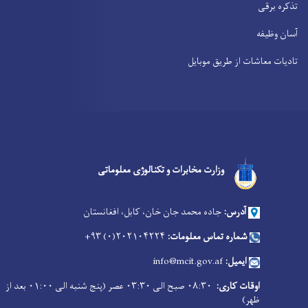
تذکره برقی
آسان وظیفه
تادیات معاشات از طریق موبایل
Facebook
Youtube
Twitter
وزارت مخابرات و تکنالوژی معلوماتی
آدرس:
جاده محمد جان خان، کابل، افغانستان
شماره تماس معلومات:
۲۰۲۱۰۴۲۲۴(۰) ۹۳+
ایمیل:
info@mcit.gov.af
اوقات کاری:
۰۸:۳۰ صبح الی ۰۳:۳۰ عصر (پنج شنبه الی ۰۱:۰۰ بعد از
ظهر)