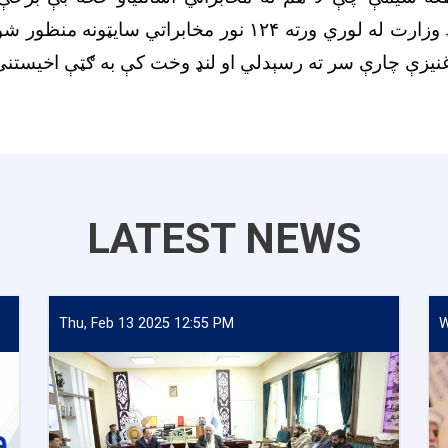
 وزارت له لوري ورته
‍۱۲۴
نور مخابراتي سایټونه منظور 
رغنیزې چارې سر ته رسېدلي او لنډ وخت کې به ګټې اخیستن
LATEST NEWS
Thu, Feb 13 2025 12:55 PM
W