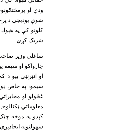
ودې او پرمختګونو، 
شوې بودیجې د پرځا
کلونو کې په هېواد
شریک کړي.
ښاغلي وزیر صاحب د
چارواکو او سیمه ی
او انټرنټي بیو د ک
سیمو، په خاص ډول ک
غځولو او مخابراتي
معلوماتي ټکنالوجۍ
کېدو په موخه چټک 
سهولتونه ایجادېږي 