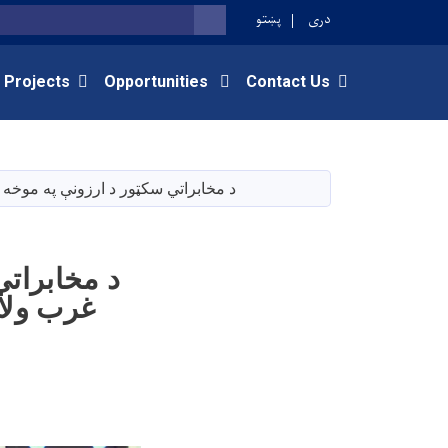
دری
پښتو
SEARCH
 Projects
Opportunities
Contact Us
د مخابراتي سکټور د ارزونې په موخه د
د مخابراتي
غرب ولای