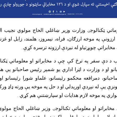
وماتي ټکنالوجۍ وزارت وزیر ښاغلي الحاج مولوي نجیب ا
رزونې په موخه ارزګان، فراه، نیمروز، هلمند، زابل او غزن
ه مخابراتي چوپړتیاو له نیږدې ارزونه ترسره کړې.
د دې سفر په ترڅ کې چې د مخابراتو او معلوماتي ټکنال
نو او د وزارت د اټرا ادارې یو شمېر رئیس صاحبانو یې هم م
صاحبانو، دمرافعه محکمو رئیسانو، علماو شورا رئیسانو 
نزې یې له نیږدې اورېدلي او د حل په موخه یې ورته ډاډ ورکړی
هواري په موخه لازم هدایات او سپارښتنې هم کړي .
 مخابراتو او معلوماتي تکنالوجۍ وزیر ښاغلي الحاج مولو
اسلامي امارت د بیا ځلي واکمنیدو او فتحې را په دېخوا د 