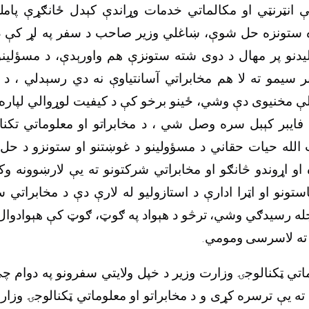
انټرنټي او مکالماتي خدمات وړاندې کېدل ځانګړې پام
ه ستونزه حل شوې، ښاغلي وزیر صاحب د سفر په لړ کې د 
یدنو پر مهال د دوی شته ستونزې هم واورېدې، د مسؤلینو
یمو ته لا هم مخابراتي آسانتیاوې نه دي رسېدلي ، د ګا
ې مخنیوی دې وشي، ځینو برخو کې د کیفیت لوړوالي لپار
فایبر کېبل سره وصل شي ، د مخابراتو او معلوماتي تکن
الله حیات حقاني د مسؤولینو د غوښتنو او ستونزو د حل 
او اړوندو څانګو او مخابراتي شرکتونو ته یې لارښوونه وک
استونو او اټرا ادارې د استازولیو له لارې دې د مخابراتي 
له رسیدګي وشي، ترڅو د هېواد په ګوټ، ګوټ کې هېوادوال ب
ه ته لاسرسی ومومي.
ماتي ټکنالوجۍ وزارت وزیر د خپل ولایتي سفرونو په دوام چ
یې ترسره کړی و د مخابراتو او معلوماتي ټکنالوجۍ وزار