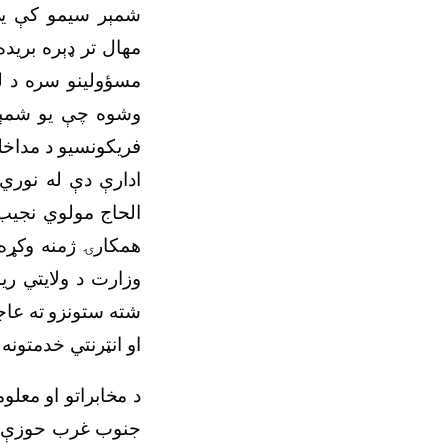
شمېر سیمو کې یې 
مهال تر ډېره برید
مسؤولینو سره د ل
وشوه چې یو شمېر س
فریکونسیو د مداخل
ادارې دې له نوري 
الحاج مولوي نجیب 
همکارۍ ژمنه وکړه 
وزارت د ولایتي ری
شته ستونزو ته عاج
او انټرنتي خدمتون
د مخابراتو او معلو
جنوب غرب حوزې ته 