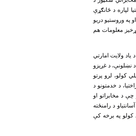
یا لپاره د ځانګړې
 په وروستیو دریو
اړخیز معلومات هم
یاد ولایت امارتي
 نښلونې، د غږیزو
لي کولو، لرو پرتو
ختیا، د خدمتونو د
چې د مخابراتو او
انتیاو د رامنځته
 کولو په برخه کې