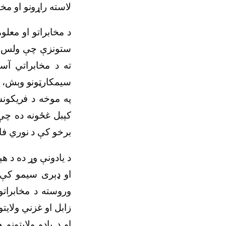
لاسته راړونو او م
د مخابراتو او معل
ستونزې چې ولس وس
ته د مخابراتي آس
سیمکارټونو وېش، د
په موخه د فریکونس
کېبل غځونه ده چې 
برخو کې د نوري فا
د یادونې وړ ده د 
او ډېری سیمو کې 
وروسته د مخابراتو
زابل او غزني ولایت
او د یادو ولایتون