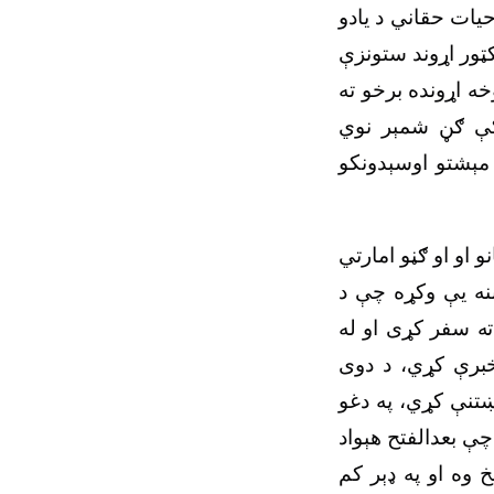
یات حقاني د یادو
کټور اړوند ستونزې
ه اړونده برخو ته
کې ګڼ شمېر نوي
مېشتو اوسېدونکو
و او او ګڼو امارتي
ننه یې وکړه چې د
ته سفر کړی او له
خبرې کړي، د دوی
ښتنې کړي، په دغو
 بعدالفتح هېواد
وه او په ډېر کم