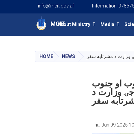
info@mcit.gov.af
Information: 07857
Main navigation
MCIT
About Ministry
Media
Sci
جۍ وزارت د مشرتابه سفر
NEWS
HOME
وب او جنوب
وجۍ وزارت د
رتابه سفر
Thu, Jan 09 2025 1