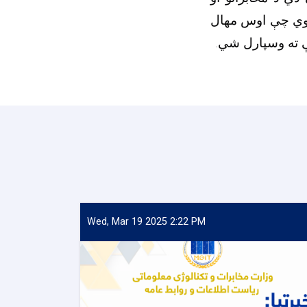
شوي چې اوس مهال
ې ته وسپارل شي.
Wed, Mar 19 2025 2:22 PM