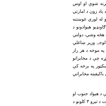
لرنه شوې او اوس
یاد زون د امارتي
 له لوري غوښتنه
ونډیو هېوادونو د
ه هڅه وشي، دولتي
الوجۍ وزیر ښاغلي
په موخه د هر راز
ړه چې د مخابراتو
سکټور په برخه کې
اکیفیته مخابراتي
ې د هېواد جنوب او
ت د تېرو
۳
کلونو د