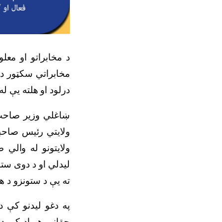
د مخابراتو او معل
مخابراتي سکټور د ا
درلود او هلته یې ل
ښاغلي وزیر صاحب 
ولایتي رئیس صاحبا
ولایتونو له والي 
لیدلي او د دوی ستو
ته یې د ستونزو د 
په دغو لیدنو کې د
حقاني هېواد کې د 