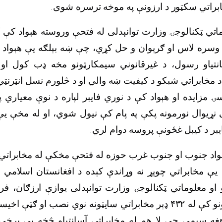
خابراتي سکټور د ارزونې په موخه ترسره شوی.
وماتي ټکنالوجۍ وزارت توانېدلی له فتحې وروسته هېواد کې 
ره لاس او ګرېوان و حل کړي، چې ښه بېلګه یې هېواد ک
انتیاو رسول، د غیرقانوني سیمکارټونو مخه ډب کول او 
 مخابراتي شبکو د کیفیت ښه والي او د څلورم نسل انټرنټي
ۍ مزایده او هېواد کې د نوري فایبر لپاره د نوې معیاري 
نړیوال نورمونه پکې په پام کې نیول شوي، او له مخې یې
یبر د کیبل غځونې پروسه دوام لري.
هېواد جنوب او جنوب غرب حوزه له فتحې مخکې له مخابراتي 
یې مخابراتي چوپړ نه وړاندې کېده د افغانستان اسلامي 
 او معلوماتي ټکنالوجۍ وزارت توانېدلی یوازې ارزګان، فراه
ونو کې له
۴۳۲
ډېر مخابراتي سایټونه نوي نصب او ګټې اخیس
و هغه سیمې چې لا هم له مخابراتي آسانتیاو څخه بې برخې 