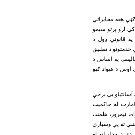
ګڼې هغه مخابراتي
ې لرو پرتو سیمو
په قانوني ډول د
 خدمتونو د تطبیق
پالیسۍ په اساس د
 اوس د هېواد ګڼو
آسانتیاو بې برخې
امارت له حاکمیت
، نیمروز، هلمند،
تنې ته یې وسپاري
دي د مخابراتو او