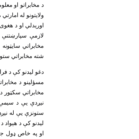
د مخابراتو او معل
ولایتونو له امارتي
اورېدلي او د هغوی
لازمې سپارښتنې 
مخابراتي سایټونه
شته مخابراتي ستو
دغو لیدنو کې د فراه
مسؤلینو د مخابرات
مخابراتي سکټور د 
نیږدې یې د سیمې 
ستونزې یې له نیږد
لیدنو کې د هېواد
او په خاص ډول جن