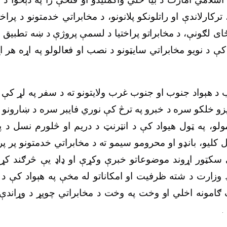
ترکارلاندې او راتلونکو پلانونو، د مخابراتي خدمتونو د پراخت
ی لګونې، د مخابراتو پراختیا د لسمې پروژې د ښه تطبیق او
 کې د نویو مخابراتي سایټونو د نصب او فعالولو په اړه هر 
 هېواد جنوب او جنوب غرب ولایتونو ته د سفر په لړ کې د 
یزو خلکو سره د خبرو په ترڅ کې نوري فایبر سره د ښارونو د
مولو، په ټول هیواد کې د انټرنټ د دریم او څلورم نسل د پ
لیو، بانډو او محرومو سیمو ته د مخابراتي خدمتونو پر پرا
 سکټور اړوند موضوعاتو خبرې وکړې او ډاډ یې څرګند کړ 
 وزارت د شته ظرفیت او امکاناتو له مخې په هېواد کې د آس
ګامونه اخلي او وخت په وخت د مخابراتي چوپړ د وړاندې
.