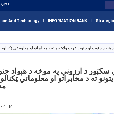
Youtube
Facebook
Twitter
56675
Search
ence And Technology
INFORMATION BANK
Strategic
Skip
to
main
 هېواد جنوب او جنوب غرب ولایتونو ته د مخابراتو او معلوماتي ټکنالو
content
 سکټور د ارزونې په موخه د هېواد جن
تونو ته د مخابراتو او معلوماتي ټکنال
مش
0:44 PM