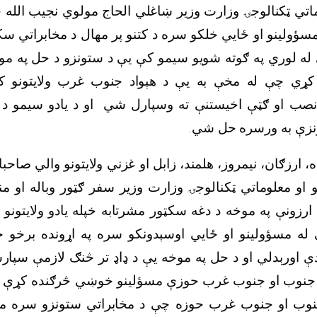
وماتي ټکنالوجۍ وزارت وزیر ښاغلي الحاج مولوي نجیب الله ح
 مسؤولینو او ځایي خلکو سره د کتنو پر مهال د مخابراتي س
 له لوري په ګوته شویو سیمو کې یې د ستونزو د حل په موخ
کړي چې له مخې به یې د هېواد جنوب غرب ولایتونو 
 نصب او ګټې اخیستنې ته وسپارل شي او د یادو سیمو د 
نزې به ورسره حل شي.
، ارزګان، نیمروز، هلمند، زابل او غزني ولایتونو والي صاحبان
و او معلوماتي ټکنالوجۍ وزارت وزیر سفر ګټور وباله او م
ارزونې په موخه د دغه سکټور مشرتابه خپله یادو ولایتونو 
له مسؤولینو او ځايي اوسېدونکو سره په اړونده برخو 
ې اورېدلي او د حل په موخه یې د ډاډ تر څنګ لازمې سپار
 د جنوب او جنوب غرب حوزې مسؤلینو خوښي څرګنده کړې چې
وب او جنوب غرب حوزه چې د مخابراتي ستونزو سره مخ 