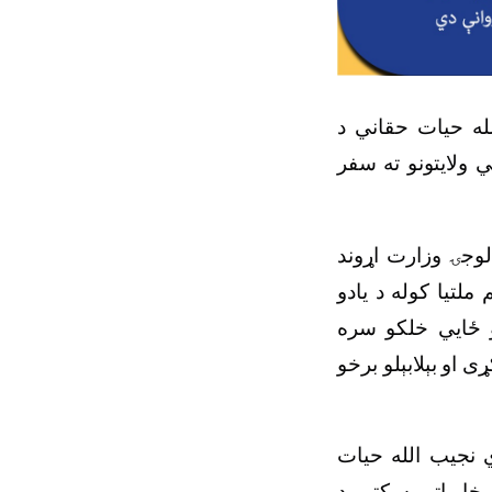
لله حیات حقاني د
ي ولایتونو ته سفر
وجۍ وزارت اړوند
لتیا کوله د یادو
او ځايي خلکو سره
 او بېلابېلو برخو
ي نجیب الله حیات
مخابراتي سکټور د