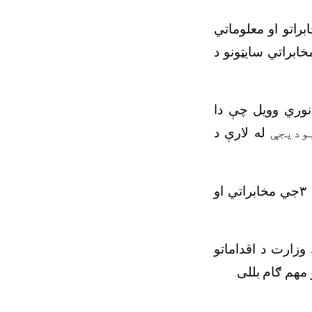
د مخابراتو او معل
نویو مخابراتي سای
دا
د پنجشیر ولایت
د
له لارې
بودیج
جي مخابراتي او
۳
د یادونې وړ ده چ
ستاینه کړې او 