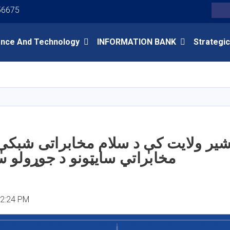
Youtube
Facebook
Twitter
56675
Search
ence And Technology
INFORMATION BANK
Strategic
Skip
to
main
content
ولایت کې د سلام مخابراتی شبکې د در
ایټونو د جوړولو سروې وشوه
12:24 PM