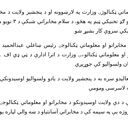
وماتي ټکنالوژۍ وزارت په لارښوونه او د پنجشیر ولایت د مخ
ټونو د
۳
ټکنالوجۍ ریاست او ګډ تخنیکي ټیم په هڅو، د سلا
جوړولو لپاره د تخنیکي 
 د مخابراتو او معلوماتي ټکنالوجۍ رئیس ښاغلي عبدالح
ې
وزارت د اترا ادارې د ټي ډي اف
جۍ
سایټونه د مخابراتو 
شتل، ابشار، او پریان و
د دې سایټونو په فعالیدو سره به د پنجشیر ولایت د یادو و
انټرنیټي خدمتونو
ې د دې ولایت اوسیدونکو د مخابراتو او معلوماتي ټکنالوجۍ
دا پروژه یې په سیمه کې د مخابراتي آسانتیاو د ښه والي لپار