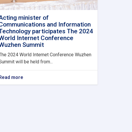
Acting minister of
Communications and Information
Technology participates The 2024
World Internet Conference
Wuzhen Summit
The 2024 World Internet Conference Wuzhen
Summit will be held from...
Read more
about
Acting
minister
of
Communications
and
Information
Technology
participates
The