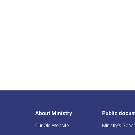
About Ministry
Public docu
Our Old Website
Ministry's Gener