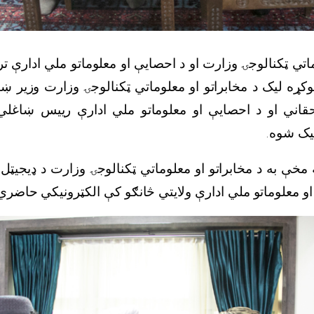
ماتي ټکنالوجۍ وزارت او د احصایې او معلوماتو ملي ادارې تر
ړه لیک د مخابراتو او معلوماتي ټکنالوجۍ وزارت وزیر ښ
قاني او د احصایې او معلوماتو ملي ادارې رییس ښاغلي
لیک شوه
ه مخې به د مخابراتو او معلوماتي ټکنالوجۍ وزارت د ډیجیټ
 او معلوماتو ملي ادارې ولایتي څانګو کې الکټرونیکي حاضر