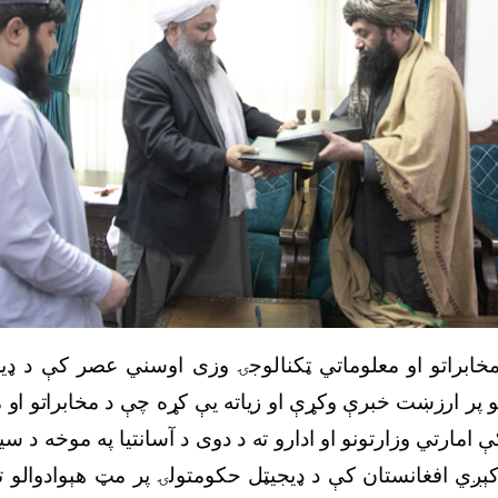
خابراتو او معلوماتي ټکنالوجۍ وزی اوسني عصر کې د ډیج
 پر ارزښت خبرې وکړې او زیاته یې کړه چې د مخابراتو او م
 امارتي وزارتونو او ادارو ته د دوی د آسانتیا په موخه د س
ږي افغانستان کې د ډیجیټل حکومتولۍ پر مټ هېوادوالو 