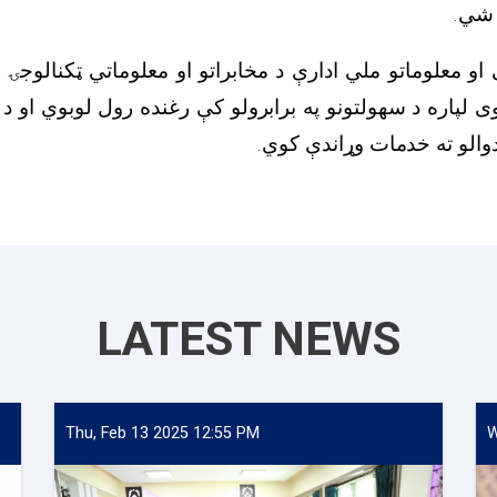
ه شي
 او معلوماتو ملي ادارې د مخابراتو او معلوماتي ټکنالوجۍ 
ی لپاره د سهولتونو په برابرولو کې رغنده رول لوبوي او د
دوالو ته خدمات وړاندې کوي
LATEST NEWS
Thu, Feb 13 2025 12:55 PM
W