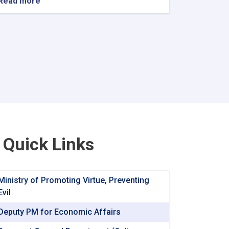
Read more
about
Acting
minister
of
Communications
and
Information
Technology
participates
The
2024
World
Internet
Conference
Quick Links
Wuzhen
Summit
Ministry of Promoting Virtue, Preventing
Evil
Deputy PM for Economic Affairs