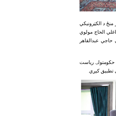
 منځ د الکټرونیکي
اغلي الحاج مولوي
 حاجي عبدالقاهر
ل حکومتولۍ ریاست
ي تطبیق کیږي