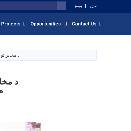
دری
پښتو
SEARCH
 Projects
Opportunities
Contact Us
د مخابراتو
د مخا
م