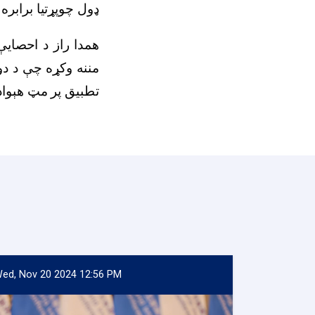
ډول چوپړتیا برابر.
همدا راز د احصایې
مننه وکړه چې د دو
تطبیق پر مټ هېوا.
ed, Nov 20 2024 12:56 PM