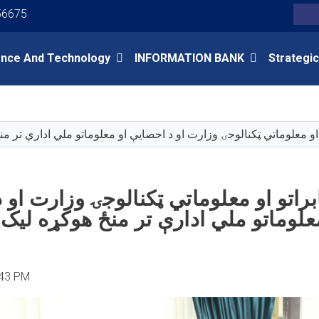
Youtube
Facebook
Twitter
56675
Search
ence And Technology
INFORMATION BANK
Strategic
Skip
to
main
 او معلوماتي ټکنالوجۍ وزارت او د احصایې او معلوماتو ملي ادارې تر 
content
براتو او معلوماتي ټکنالوجۍ وزارت او 
علوماتو ملي ادارې تر منځ هوکړه لیک
:43 PM