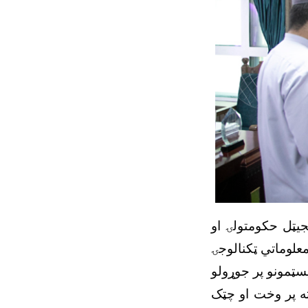
یټل حکومتولۍ او
علوماتي ټکنالوجۍ
یسټمونو پر جوړولو
ته پر وخت او چټک