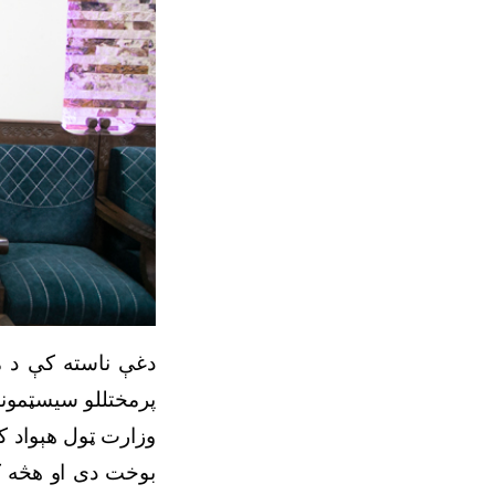
دغې ناسته کې د م
پرمختللو سیسټمونو
وزارت ټول هېواد کې
بوخت دی او هڅه کې