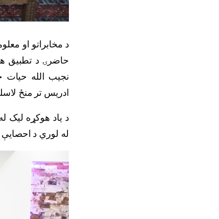
د مخابراتو او معلو
حاضرۍ د تطبیق هوک
نجیب الله حیات ح
ادریس تر منځ لاس.
د یاد هوکړه لیک ل
له لوري د احصایې.