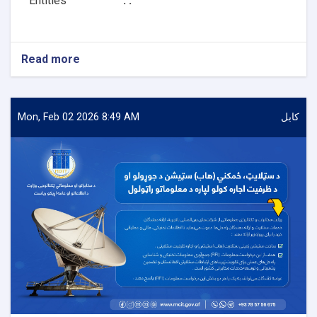
Entities
. .
Read more
about
Procurement
of
Software
(Planet)
Mon, Feb 02 2026 8:49 AM
کابل
Solutions
with
required
Tools
(2G,
3G
&
4G)
for
Salaam
Network