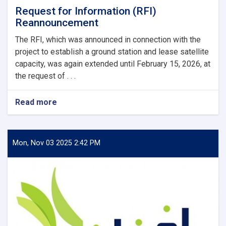
Request for Information (RFI)
Reannouncement
The RFI, which was announced in connection with the
project to establish a ground station and lease satellite
capacity, was again extended until February 15, 2026, at
the request of . . .
Read more
about
Request
for
Information
(RFI)
Mon, Nov 03 2025 2:42 PM
Reannouncement