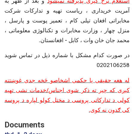
استعلام نرخ گیری پذیرفته نمیشود
و بعد
از ظهر به
آمریت خریداری ، ریاست تهیه و تدارکات شرکت
مخابراتی افغان تیلی کام ، تعمیر پوست و پارسل ،
منزل چهار ، وزارت مخابرات و تکنالوژی معلوماتی ،
محمد جان خان وات ، کابل - افغانستان.
در صورت کدام مشکل با شماره ذیل در تماس شوید
0202106258
له هغه حقیقی یا حکمی اشخاصو څخه جدی غوښتنه
کیږی که چیر ته ذکر شوی اجناس/خدمات نشی تهیه
کولی د تدارکاتی پروسی د مختل کولو لپاره د پروسه
کی ګدون نه کوی.
Documents