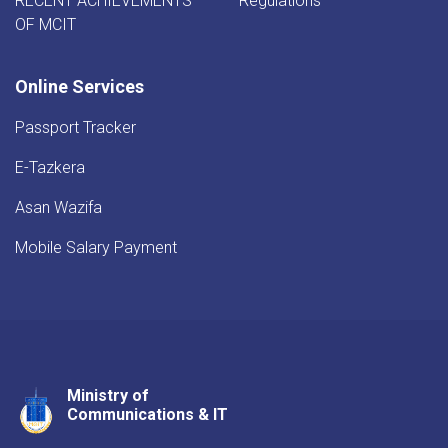
RECENT ACHIEVEMENTS
Regulations
OF MCIT
Online Services
Passport Tracker
E-Tazkera
Asan Wazifa
Mobile Salary Payment
Ministry of
Youtube
Facebook
Twitter
Communications & IT