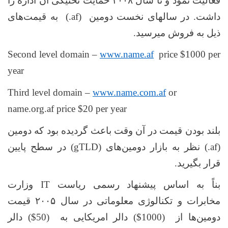
فعالیت نمود و تا سال ۲۰۰۸ حمایت تخنیکی آن اداره را
داشت. در سالهای نخست دومین
(.af)
به قیمت‌های
ذیل به فروش میرسید.
Second level domain –
www.name.af
price $1000 per
year
Third level domain –
www.name.com.af
or
name.org.af price $20 per year
بلند بودن قیمت در آن وقت باعث گردیده بود که دومین
(.af)
نظر به بازار دومین‌های
(gTLD)
در سطح پایین
قرار بگیرید.
بناً به اساس پیشنهاد رسمی ریاست
IT
وزارت
مخابرات و تکنالوژی معلوماتی در سال ۲۰۰۵ قیمت
دومین‌ها از
($1000)
دالر امریکایی به
($50)
دالر