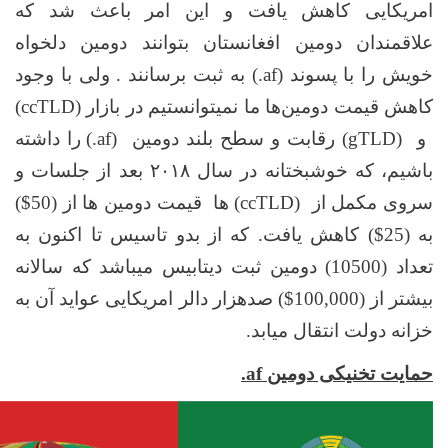
امریکایی کاهش یافت و این امر باعث شد که
علاقمندان دومین افغانستان بتوانند دومین دلخواه
خویش را با پسوند
(.af)
به ثبت برسانند . ولی با وجود
کاهش قیمت دومین‌ها ما نمیتوانستیم در بازار
(ccTLD)
و
(gTLD)
رقابت و سطح بلند دومین
(.af)
را داشته
باشیم، که خوشبختانه در سال ۲۰۱۸ بعد از جلسات و
سروی مکمل از
(ccTLD)
ها قیمت دومین ها از
($50)
به
($25)
کاهش یافت. که از بدو تاسیس تا اکنون به
تعداد (10500) دومین ثبت دیتابیس میباشد که سالانه
بیشتر از (
$100,000
) صدهزار دالر امریکایی عواید آن به
خزانه دولت انتقال میابد.
حمایت تخنیکی دومین
.af