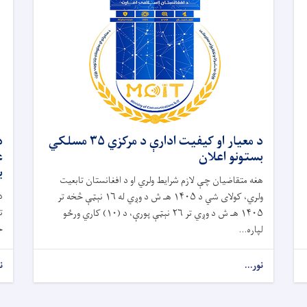
د معیار او کیفیت ادارې د مرکزي ۳۵ مسلکي
د
بستونو اعلان
ب
هغه متقاضیان چې لازم شرایط ولري او د افغانستان تابعیت
د
ولري، کولای شي د ۱۴۰۵ هـ ش د وږي له ۱۶ نېټې څخه تر
ت
۱۴۰۵ هـ ش د وږي تر ۲۶ نېټې پورې، د (۱۰) کاري ورځو
ح
لپاره...
نور...
ن