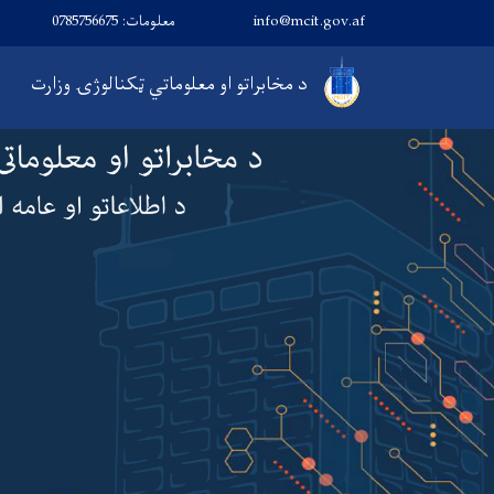
info@mcit.gov.af
معلومات: 0785756675
Main navigation
د مخابراتو او معلوماتي ټکنالوژۍ وزارت