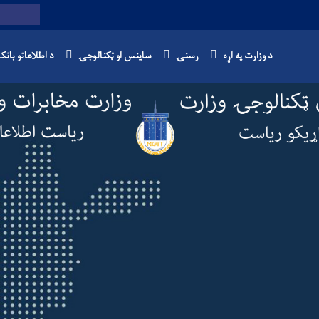
Twitter
Facebook
Youtube
لټون
د وزارت په اړه
رسنۍ
ساینس او ټکنالوجۍ
د اطلاعاتو بانک
Skip
to
main
content