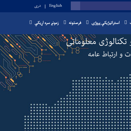
English
دری
SEARCH
استراتیژیکې پروژۍ
فرصتونه
زمونږ سره اړیکې