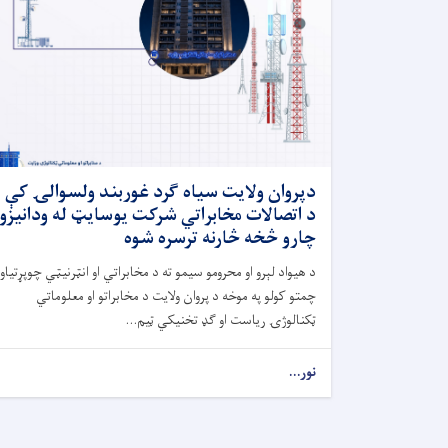
دپروان ولایت سیاه ګرد غوربند ولسوالۍ کې
د اتصالات مخابراتي شرکت یوسایټ له ودانیزو
چارو څخه څارنه ترسره شوه
د هیواد لېرو او محرومو سیمو ته د مخابراتي او انټرنیټي چوپړتیاو
چمتو کولو په موخه د پروان ولایت د مخابراتو او معلوماتي
ټکنالوژۍ ریاست او ګډ تخنیکي ټیم...
نور...