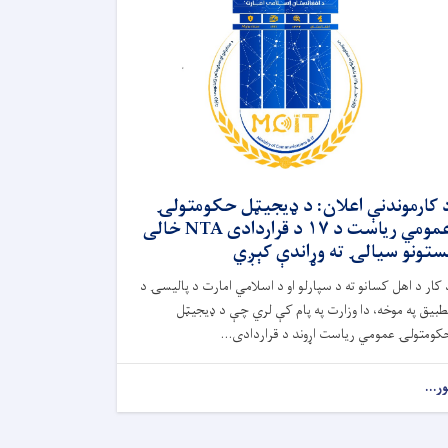
 کارموندنې اعلان: د ډیجیټل حکومتولۍ
عمومي ریاست د ۱۷ د قراردادی NTA خالی
ستونو سیالۍ ته وړاندې کېږي
 کار د اهل کسانو ته د سپارلو او د اسلامي امارت د پالیسۍ د
طبیق په موخه، دا وزارت په پام کې لري چې د ډیجیټل
کومتولۍ عمومي ریاست اړوند د قراردادی...
ور...