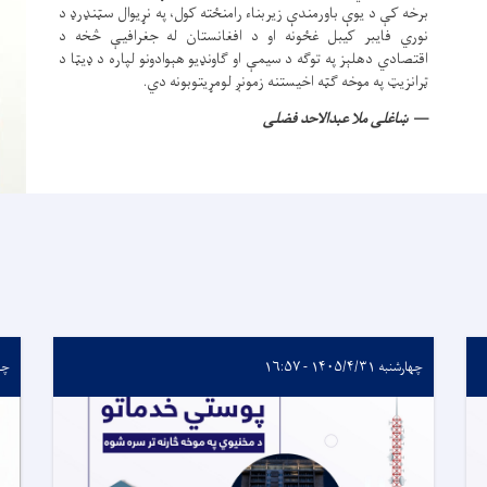
برخه کې د یوې باورمندې زیربناء رامنځته کول، په نړیوال سټنډرډ د
نوري فایبر کیبل غځونه او د افغانستان له جغرافیې څخه د
اقتصادي دهلېز په توګه د سیمې او ګاونډیو هېوادونو لپاره د ډیټا د
ټرانزیټ په موخه ګټه اخیستنه زمونږ لومړیتوبونه دي.
ښاغلی ملا عبدالاحد فضلی
چهارشنبه ۱۴۰۵/۴/۳۱ - ۱۶:۵۷
چهارشن