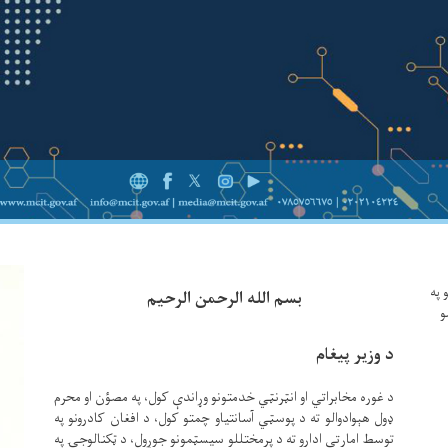
 په
بسم الله الرحمن الرحیم
و
د وزیر پیغام
د غوره مخابراتي او انټرنټي خدمتونو وړاندې کول، په مصؤن او محرم
ډول هېوادوالو ته د پوسټي آسانتیاو چمتو کول، د افغان کادرونو په
توسط امارتي ادارو ته د پرمختللو سیسټمونو جوړول، د ټکنالوجۍ په