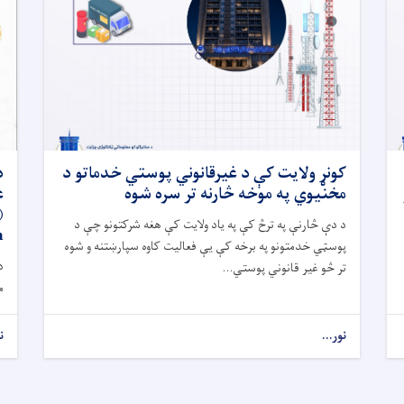
کونړ ولایت کې د غیرقانوني پوستي خدماتو د
د
مخنیوي په موخه څارنه تر سره شوه
ع
د دې څارنې په ترڅ کې په یاد ولایت کې هغه شرکتونو چې د
)
پوسټي خدمتونو په برخه کې یې فعالیت کاوه سپارښتنه و شوه
د
تر څو غیر قانوني پوستي...
م
نور...
ن