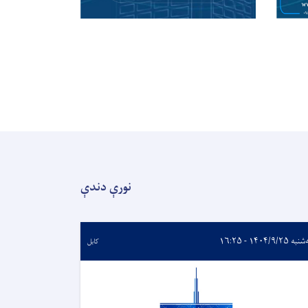
نورې دندې
 ۱۴۰۴/۹/۲۵ - ۱۶:۲۵
کابل