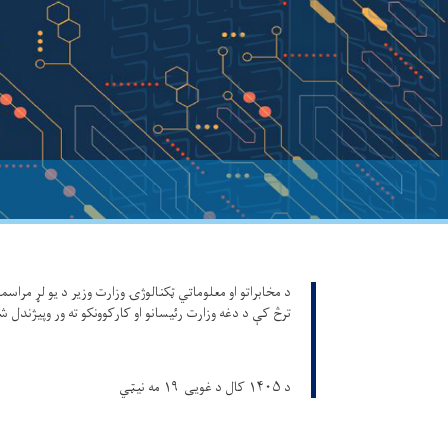
د مخابراتو او معلوماتي ټکنالوژۍ وزارت وزیر د یو لړ مراسمو
ترڅ کې د دغه وزارت رئیسانو او کارکوونکو ته ور وپیژندل ش
د ۱۴۰۵ کال د غویی ۱۹ مه نیټي