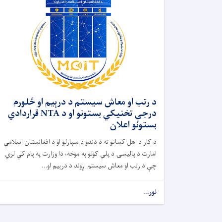
د رتب او معاش سیستم د درېیم او څلورم
درجې تخنیکي بستونو او د NTA قراردادي
بستونو اعلان
د کار د اهل کسانو ته د دندو د سپارلو او د افغانستان اسلامي
امارت د پالیسۍ د پلي کولو په موخه، دا وزارت په پام کې لري
چې د رتب او معاش سیستم اړوند د درېیم او...
نور...