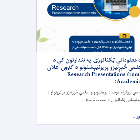
 معلوماتي ټکنالوژۍ په نندارتون کې د
لمي څېړنیزو پریزنټېشنونو د ګډون اعلان
(Research Presentations from
Academia
 دې پروګرام موخه د پوهنتونونو، علمي څېړنیزو مرکزونو او د
علوماتي ټکنالوژۍ د صنعت ترمنځ...
ور...