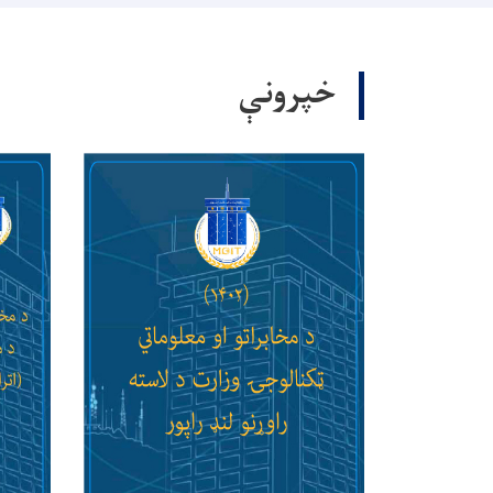
خپرونې