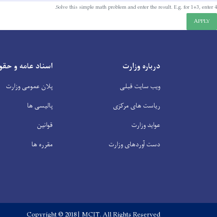
Solve this simple math problem and enter the result. E.g. for 1+3, enter 4.
APPLY
درباره وزارت
اسناد عامه و حقو
ویب سایت قبلی
پلان عمومی وزارت
ریاست های مرکزی
پالیسی ها
عواید وزارت
قوانین
دست آوردهای وزارت
مقرره ها
Copyright © 2018 | MCIT. All Rights Reserved