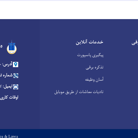
قی
خدمات آنلاین
وز
پیگیری پاسپورت
آدرس:
ج
تذکره برقی
شماره ت
آسان وظیفه
ایمیل:
f
تادیات معاشات از طریق موبایل
اوقات کاری:
ies & Laws