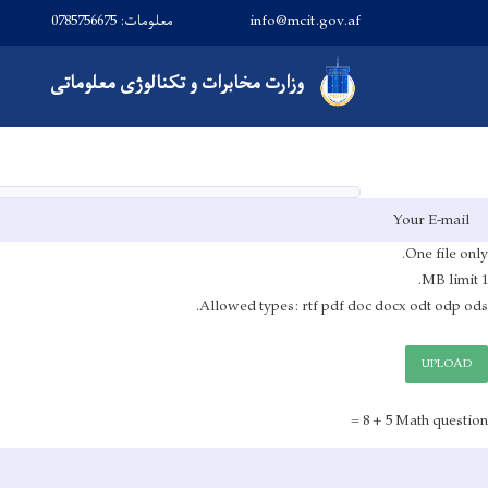
info@mcit.gov.af
معلومات: 0785756675
Main navigation
وزارت
مخابرات و تکنالوژی معلوماتی
صفحه اصلی
E-mail
One file only.
File
1 MB limit.
Allowed types: rtf pdf doc docx odt odp ods.
UPLOAD
5 + 8 =
Math question