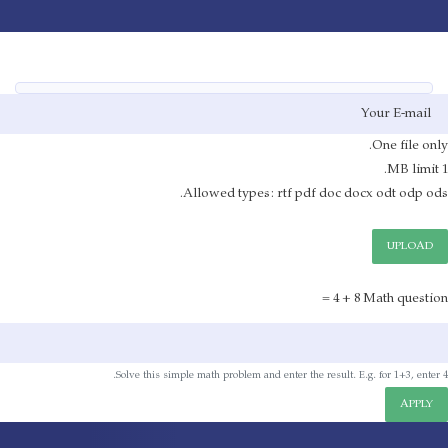
Toggle navigation
Skip
to
main
صفحه اصلی
E-mail
content
One file only.
File
1 MB limit.
Allowed types: rtf pdf doc docx odt odp ods.
UPLOAD
8 + 4 =
Math question
Solve this simple math problem and enter the result. E.g. for 1+3, enter 4.
APPLY